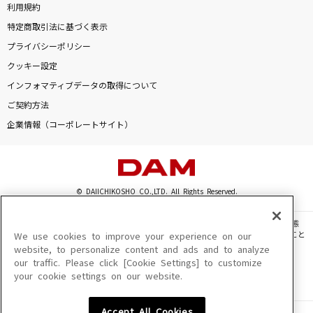
利用規約
特定商取引法に基づく表示
プライバシーポリシー
クッキー設定
インフォマティブデータの取得について
ご契約方法
企業情報（コーポレートサイト）
© DAIICHIKOSHO CO.,LTD. All Rights Reserved.
このサイトに掲載されている一切の文章・画像・写真・動画・音声等を、手段や形態
を問わず、著作権法の定める範囲を超えて無断で複製、転載、ファイル化などすること
We use cookies to improve your experience on our
を禁じます。
website, to personalize content and ads and to analyze
our traffic. Please click [Cookie Settings] to customize
楽曲及びコンテンツは、機種によりご利用いただけない場合があります。
your cookie settings on our website.
楽曲及びコンテンツの配信日、配信内容が変更になる場合があります。
楽曲によりMYリスト保存ができない場合があります。
Accept All Cookies