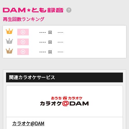
再生回数ランキング
DAMに会員登録・ログインして
カラオケをもっと楽しもう！
----
1
----
回
----
2
----
回
----
3
----
回
自宅でカラオケ歌い放題！
家族や友達と一緒に！練習にも！
関連カラオケサービス
カラオケ@DAM