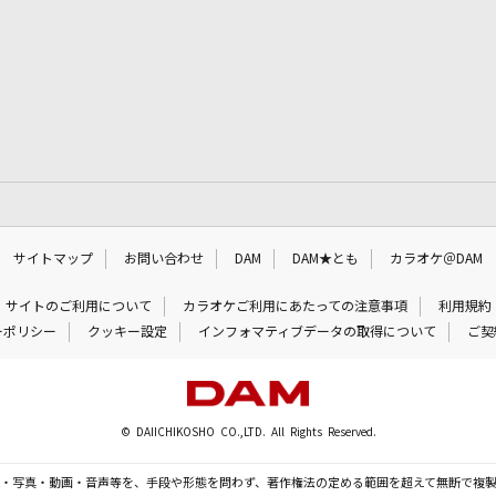
サイトマップ
お問い合わせ
DAM
DAM★とも
カラオケ＠DAM
サイトのご利用について
カラオケご利用にあたっての注意事項
利用規約
ーポリシー
クッキー設定
インフォマティブデータの取得について
ご契
© DAIICHIKOSHO CO.,LTD. All Rights Reserved.
・写真・動画・音声等を、手段や形態を問わず、著作権法の定める範囲を超えて無断で複