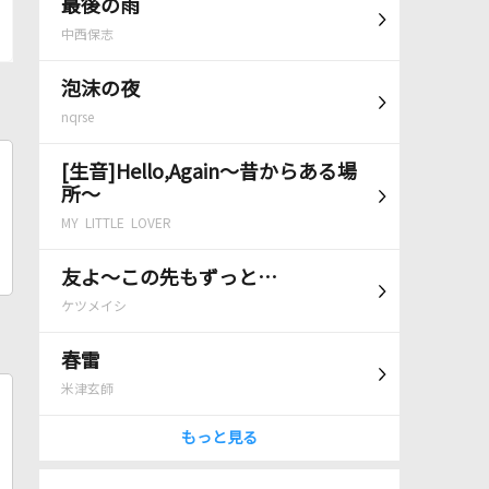
最後の雨
中西保志
泡沫の夜
nqrse
[生音]Hello,Again～昔からある場
所～
MY LITTLE LOVER
友よ～この先もずっと…
ケツメイシ
春雷
米津玄師
もっと見る