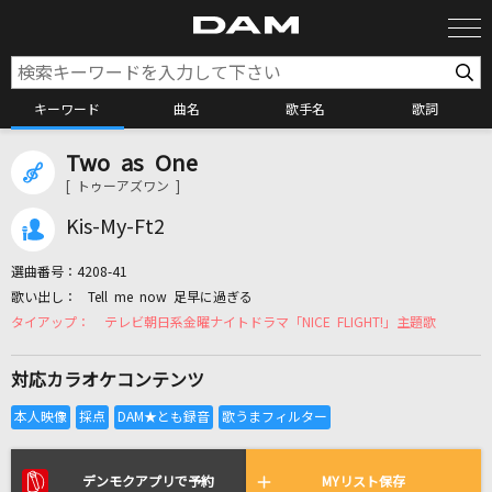
キーワード
曲名
歌手名
歌詞
Two as One
カラオケ検索
[ トゥーアズワン ]
Kis-My-Ft2
カラオケ店舗検索
選曲番号：
4208-41
Tell me now 足早に過ぎる
カラオケリクエスト
テレビ朝日系金曜ナイトドラマ「NICE FLIGHT!」主題歌
対応カラオケコンテンツ
全国りれき
リアルタイムで歌われている曲の一覧
デンモクアプリで予約
MYリスト保存