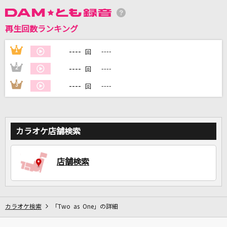
再生回数ランキング
DAMに会員登録・ログインして
カラオケをもっと楽しもう！
----
1
----
回
----
2
----
回
----
3
----
回
自宅でカラオケ歌い放題！
家族や友達と一緒に！練習にも！
カラオケ店舗検索
店舗検索
カラオケ検索
「Two as One」の詳細