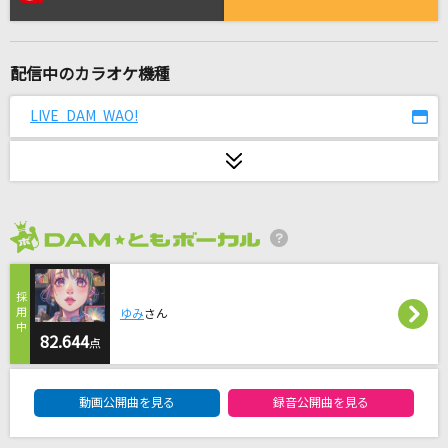
プロポーズ
なとり
配信中のカラオケ機種
FMP
B'z
LIVE DAM WAO!
[生音]チェリー
スピッツ
[生音]3月9日
2026年8月度
レミオロメン
なごり雨
ゆみ
さん
夏木綾子
82.644
点
DAM★ともボーカルエントリーランキング
[生音]恋におちて-Fall in love-
動画公開曲を見る
録音公開曲を見る
小林明子