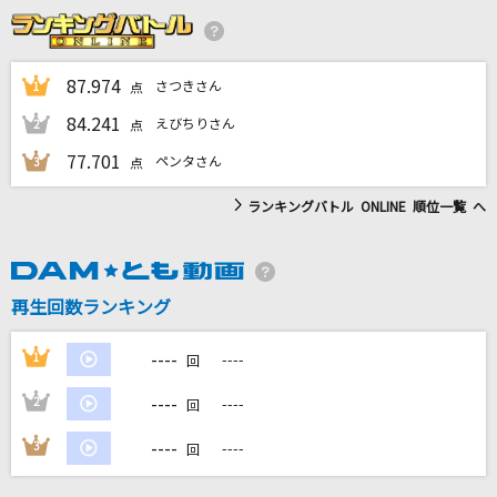
ブリキノダンス
Ado
87.974
さつきさん
1
点
あの夢をなぞって
84.241
えびちりさん
2
点
YOASOBI
77.701
ペンタさん
3
点
爆裂愛してる
ランキングバトル ONLINE 順位一覧 へ
M!LK
3XL(ビデオクリップバージョン)
Number_i
再生回数ランキング
もっと見る
----
1
----
回
----
2
----
回
DAMの新曲・ランキングなど
カラオケ最新情報をチェック！
----
3
----
回