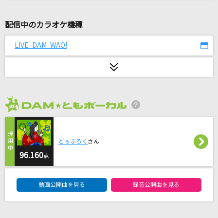
Hero
安室奈美恵
配信中のカラオケ機種
チューリングラブ feat.Sou
LIVE DAM WAO!
ナナヲアカリ
[生音]ALONES
Aqua Timez
2026年8月度
[生音]綾
My Hair is Bad
どぅぶろく
さん
First Love
96.160
点
宇多田ヒカル
DAM★ともボーカルエントリーランキング
動画公開曲を見る
録音公開曲を見る
[生音]ヒトリノ夜
ポルノグラフィティ