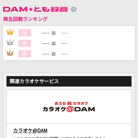
DAMに会員登録・ログインして
再生回数ランキング
カラオケをもっと楽しもう！
----
1
----
回
----
2
----
回
----
3
----
回
自宅でカラオケ歌い放題！
家族や友達と一緒に！練習にも！
関連カラオケサービス
カラオケ@DAM