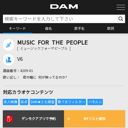
キーワード
曲名
歌手名
歌詞
MUSIC FOR THE PEOPLE
カラオケ検索
[ ミュージックフォーザピープル ]
V6
カラオケ店舗検索
選曲番号：
4209-01
君の瞳に 何が映ってるのか?
カラオケリクエスト
対応カラオケコンテンツ
全国りれき
リアルタイムで歌われている曲の一覧
デンモクアプリで予約
MYリスト保存