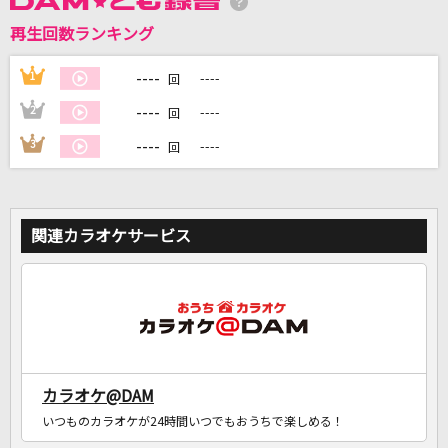
再生回数ランキング
DAMに会員登録・ログインして
カラオケをもっと楽しもう！
----
1
----
回
----
2
----
回
----
3
----
回
自宅でカラオケ歌い放題！
家族や友達と一緒に！練習にも！
関連カラオケサービス
カラオケ@DAM
いつものカラオケが24時間いつでもおうちで楽しめる！