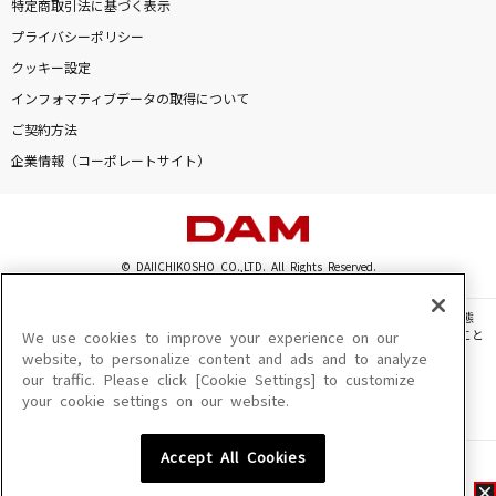
特定商取引法に基づく表示
プライバシーポリシー
クッキー設定
インフォマティブデータの取得について
ご契約方法
企業情報（コーポレートサイト）
© DAIICHIKOSHO CO.,LTD. All Rights Reserved.
このサイトに掲載されている一切の文章・画像・写真・動画・音声等を、手段や形態
を問わず、著作権法の定める範囲を超えて無断で複製、転載、ファイル化などすること
We use cookies to improve your experience on our
を禁じます。
website, to personalize content and ads and to analyze
our traffic. Please click [Cookie Settings] to customize
楽曲及びコンテンツは、機種によりご利用いただけない場合があります。
your cookie settings on our website.
楽曲及びコンテンツの配信日、配信内容が変更になる場合があります。
楽曲によりMYリスト保存ができない場合があります。
Accept All Cookies
JASRAC許諾番号
6602250213Y31015 6602250112Y38026 6602250240Y31015
6602250241Y45122