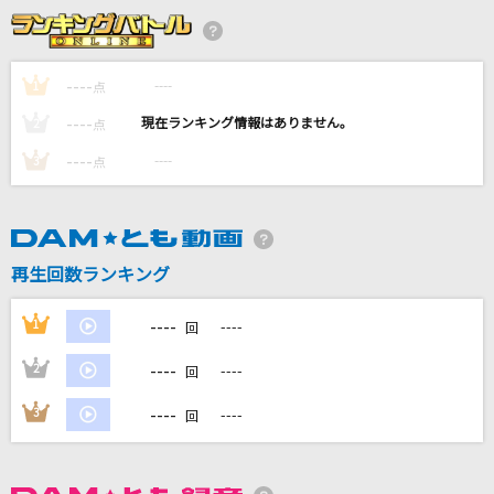
DIVE TO BLUE<フルコーラスバージョン>
L'Arc-en-Ciel
----
----
1
点
VALENTI
----
----
2
点
BoA
----
----
3
点
[生音]恋の予感
安全地帯
MASSIVE WONDERS
再生回数ランキング
水樹奈々
----
1
----
回
もっと見る
----
2
----
回
DAMの新曲・ランキングなど
----
3
----
回
カラオケ最新情報をチェック！