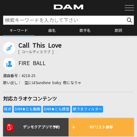
キーワード
曲名
歌手名
歌詞
Call This Love
カラオケ検索
[ コールディスラブ ]
FIRE BALL
カラオケ店舗検索
選曲番号：
4218-25
空にはSunshine baby 夜になりゃ
カラオケリクエスト
対応カラオケコンテンツ
全国りれき
リアルタイムで歌われている曲の一覧
デンモクアプリで予約
MYリスト保存