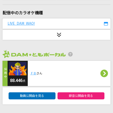
[生音]晴る
ヨルシカ
配信中のカラオケ機種
未来へ
LIVE DAM WAO!
Kiroro
Soranji
Mrs. GREEN APPLE
2026年8月度
[生音]恋
松山千春
ＦＢ
さん
[生音]シュガーソングとビターステップ
88.446
点
UNISON SQUARE GARDEN
DAM★ともボーカルエントリーランキング
動画公開曲を見る
録音公開曲を見る
[生音]逆光 - replica -
Vaundy