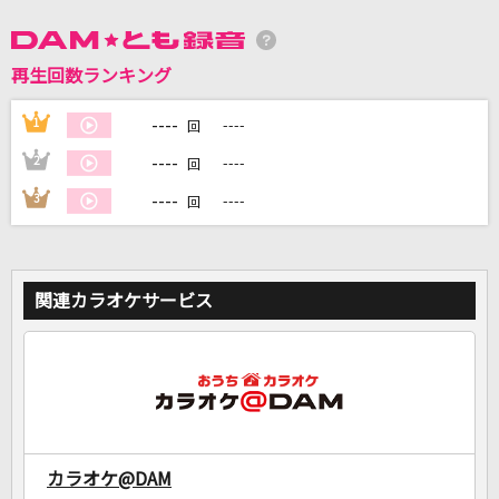
DAMに会員登録・ログインして
再生回数ランキング
カラオケをもっと楽しもう！
----
1
----
回
----
2
----
回
----
3
----
回
自宅でカラオケ歌い放題！
家族や友達と一緒に！練習にも！
関連カラオケサービス
カラオケ@DAM