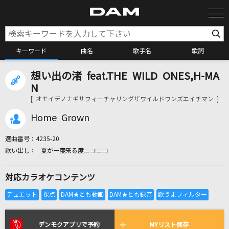
キーワード
曲名
歌手名
歌詞
想い出の渚 feat.THE WILD ONES,H-MA
カラオケ検索
N
[ オモイデノナギサフィーチャリングザワイルドワンズエイチマン ]
カラオケ店舗検索
Home Grown
選曲番号：
4235-20
カラオケリクエスト
夏が一度来る度ニコニコ
対応カラオケコンテンツ
全国りれき
リアルタイムで歌われている曲の一覧
デンモクアプリで予約
MYリスト保存