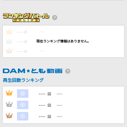
世界が終るまでは…
WANDS
海の幽霊(ビデオクリップバージョン)
----
----
1
点
米津玄師
----
----
2
点
残酷な天使のテーゼ
----
----
3
点
高橋洋子
[生音]チェリー
スピッツ
再生回数ランキング
もっと見る
----
1
----
回
----
2
----
DAMの新曲・ランキングなど
回
カラオケ最新情報をチェック！
----
3
----
回