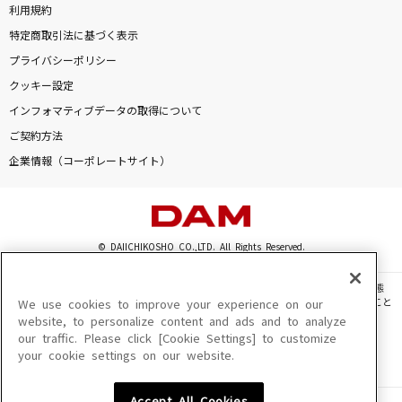
利用規約
特定商取引法に基づく表示
プライバシーポリシー
クッキー設定
インフォマティブデータの取得について
ご契約方法
企業情報（コーポレートサイト）
© DAIICHIKOSHO CO.,LTD. All Rights Reserved.
このサイトに掲載されている一切の文章・画像・写真・動画・音声等を、手段や形態
を問わず、著作権法の定める範囲を超えて無断で複製、転載、ファイル化などすること
We use cookies to improve your experience on our
を禁じます。
website, to personalize content and ads and to analyze
our traffic. Please click [Cookie Settings] to customize
楽曲及びコンテンツは、機種によりご利用いただけない場合があります。
your cookie settings on our website.
楽曲及びコンテンツの配信日、配信内容が変更になる場合があります。
楽曲によりMYリスト保存ができない場合があります。
Accept All Cookies