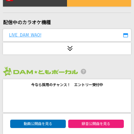
ヘビーローテーション
AKB48
配信中のカラオケ機種
[生音]部屋
シャイトープ
LIVE DAM WAO!
おひとりさま天国
乃木坂46
ESCAPE
2026年8月度
MOON CHILD(Moon Child)
今なら採用のチャンス！ エントリー受付中
ダーリン
Mrs. GREEN APPLE
DREAMIN' ON
DAM★ともボーカルエントリーランキング
Da-iCE
動画公開曲を見る
録音公開曲を見る