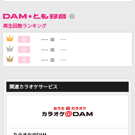
DAMに会員登録・ログインして
カラオケをもっと楽しもう！
再生回数ランキング
----
1
----
回
----
2
----
回
自宅でカラオケ歌い放題！
----
3
----
回
家族や友達と一緒に！練習にも！
関連カラオケサービス