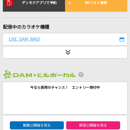
さよならはエモーション
デンモクアプリで予約
MYリスト保存
サカナクション
[生音]Everything(It's you)
配信中のカラオケ機種
Mr.Children
LIVE DAM WAO!
不規則性エントロピー
彩音
海の幽霊(ビデオクリップバージョン)
米津玄師
2026年8月度
今なら採用のチャンス！ エントリー受付中
あなた
宇多田ヒカル
もしも 「みんな一緒に」バージョン
RADWIMPS
DAM★ともボーカルエントリーランキング
動画公開曲を見る
録音公開曲を見る