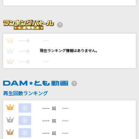
メリミー!!
RAG FAIR
Masked bitcH
ギガP feat.GUMI
----
----
1
点
----
----
2
新橋二丁目七番地
点
あさみ ちゆき
----
----
3
点
最高到達点(ONE PIECEアニメバージョン)
SEKAI NO OWARI(世界の終わり)
再生回数ランキング
もっと見る
----
1
----
回
DAMの新曲・ランキングなど
----
2
----
カラオケ最新情報をチェック！
回
----
3
----
回