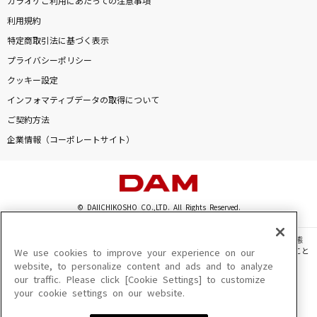
カラオケご利用にあたっての注意事項
利用規約
特定商取引法に基づく表示
プライバシーポリシー
クッキー設定
インフォマティブデータの取得について
ご契約方法
企業情報（コーポレートサイト）
© DAIICHIKOSHO CO.,LTD. All Rights Reserved.
このサイトに掲載されている一切の文章・画像・写真・動画・音声等を、手段や形態
を問わず、著作権法の定める範囲を超えて無断で複製、転載、ファイル化などすること
We use cookies to improve your experience on our
を禁じます。
website, to personalize content and ads and to analyze
our traffic. Please click [Cookie Settings] to customize
楽曲及びコンテンツは、機種によりご利用いただけない場合があります。
your cookie settings on our website.
楽曲及びコンテンツの配信日、配信内容が変更になる場合があります。
楽曲によりMYリスト保存ができない場合があります。