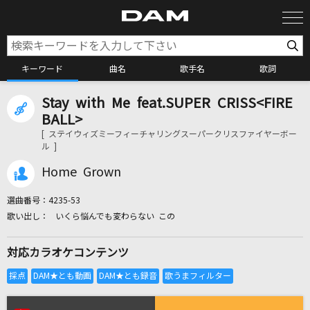
キーワード
曲名
歌手名
歌詞
Stay with Me feat.SUPER CRISS<FIRE
カラオケ検索
BALL>
[ ステイウィズミーフィーチャリングスーパークリスファイヤーボー
ル ]
カラオケ店舗検索
Home Grown
カラオケリクエスト
選曲番号：
4235-53
いくら悩んでも変わらない この
全国りれき
対応カラオケコンテンツ
リアルタイムで歌われている曲の一覧