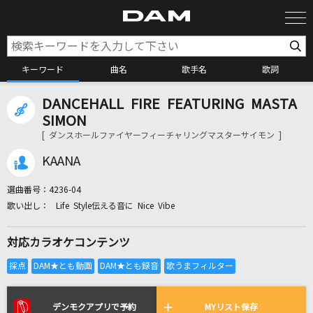
キーワード
曲名
歌手名
歌詞
DANCEHALL FIRE FEATURING MASTA
カラオケ検索
SIMON
[ ダンスホールファイヤーフィーチャリングマスターサイモン ]
カラオケ店舗検索
KAANA
選曲番号：
4236-04
カラオケリクエスト
Life Style伝える音に Nice Vibe
対応カラオケコンテンツ
全国りれき
リアルタイムで歌われている曲の一覧
デンモクアプリで予約
MYリスト保存