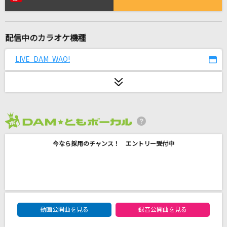
アイラブユー
back number
配信中のカラオケ機種
もってけ!セーラーふく
泉こなた・柊かがみ・柊つかさ・高良みゆき(平野綾・加藤英美里・福原
LIVE DAM WAO!
香織・遠藤綾)
ヤミタイガール
れるりり feat.GUMI
[生音]千年の懸想文
2026年8月度
五木ひろし
今なら採用のチャンス！ エントリー受付中
ハレンチ
ちゃんみな
WHITE BREATH
DAM★ともボーカルエントリーランキング
動画公開曲を見る
録音公開曲を見る
T.M.Revolution