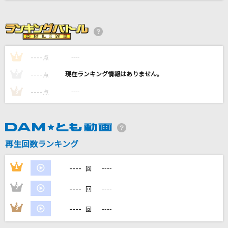
Taking Off
ONE OK ROCK
KING
----
----
1
点
Kanaria
----
----
2
点
----
夢中
----
3
点
BE:FIRST
「ハジメマシテ」
再生回数ランキング
宮川愛李
もっと見る
----
1
----
回
----
2
----
回
DAMの新曲・ランキングなど
カラオケ最新情報をチェック！
----
3
----
回