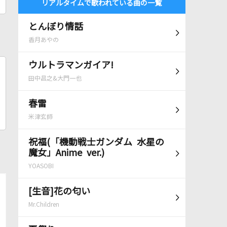
リアルタイムで歌われている曲の一覧
とんぼり情話
香月あやの
ウルトラマンガイア!
田中昌之&大門一也
春雷
米津玄師
祝福(「機動戦士ガンダム 水星の
魔女」Anime ver.)
YOASOBI
[生音]花の匂い
Mr.Children