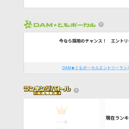
今なら採用のチャンス！ エントリ
DAM★ともボーカルエントリーラン
1
----
点
----