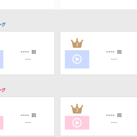
ング
3
----
----
回
回
----
----
ング
3
----
----
回
回
----
----