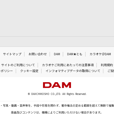
サイトマップ
お問い合わせ
DAM
DAM★とも
カラオケ＠DAM
サイトのご利用について
カラオケご利用にあたっての注意事項
利用規約
ーポリシー
クッキー設定
インフォマティブデータの取得について
ご契
© DAIICHIKOSHO CO.,LTD. All Rights Reserved.
・写真・動画・音声等を、手段や形態を問わず、著作権法の定める範囲を超えて無断で複
楽曲及びコンテンツは、機種によりご利用いただけない場合があります。