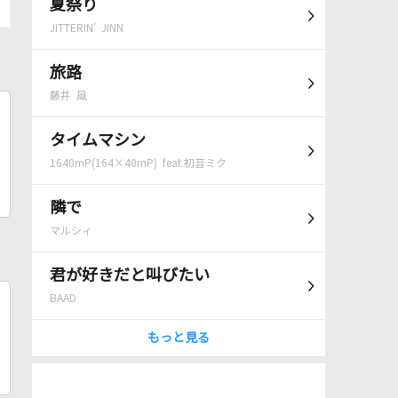
夏祭り
JITTERIN' JINN
旅路
藤井 風
タイムマシン
1640mP(164×40mP) feat.初音ミク
隣で
マルシィ
君が好きだと叫びたい
BAAD
もっと見る