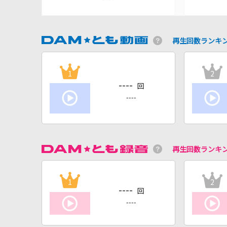
再生回数ランキ
1
2
----
回
----
再生回数ランキ
1
2
----
回
----