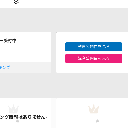
2026年8月度
ー受付中
動画公開曲を見る
録音公開曲を見る
キング
2
3
----
----
点
点
----
----