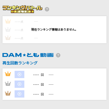
ラストノートしか知らない
＝LOVE
----
----
1
点
[生音]アゲハ蝶
----
----
2
点
ポルノグラフィティ
----
----
3
点
[名演]月のしずく 「名演ピアノ 美野 春樹」
RUI
再生回数ランキング
[生音]花に亡霊
ヨルシカ
----
1
----
回
もっと見る
----
2
----
回
----
3
----
回
DAMの新曲・ランキングなど
カラオケ最新情報をチェック！