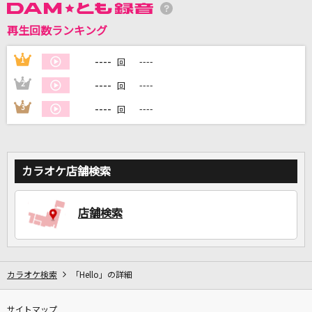
再生回数ランキング
DAMに会員登録・ログインして
----
1
----
回
カラオケをもっと楽しもう！
----
2
----
回
----
3
----
回
自宅でカラオケ歌い放題！
家族や友達と一緒に！練習にも！
カラオケ店舗検索
店舗検索
カラオケ検索
「Hello」の詳細
サイトマップ