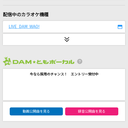
Northern lights
林原めぐみ
配信中のカラオケ機種
花になって(TVアニメ『薬屋のひとりごと』バー
LIVE DAM WAO!
ジョン)
緑黄色社会
[生音]別の人の彼女になったよ
wacci
2026年8月度
ロストワンの号哭
今なら採用のチャンス！ エントリー受付中
Neru feat.鏡音リン
[生音]歌うたいのバラッド
斉藤和義
DAM★ともボーカルエントリーランキング
動画公開曲を見る
録音公開曲を見る
排他的ファイター
≠ME