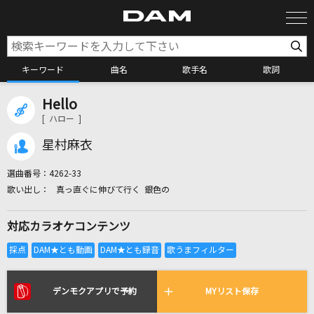
キーワード
曲名
歌手名
歌詞
Hello
カラオケ検索
[ ハロー ]
星村麻衣
カラオケ店舗検索
選曲番号：
4262-33
真っ直ぐに伸びて行く 銀色の
カラオケリクエスト
対応カラオケコンテンツ
全国りれき
リアルタイムで歌われている曲の一覧
デンモクアプリで予約
MYリスト保存