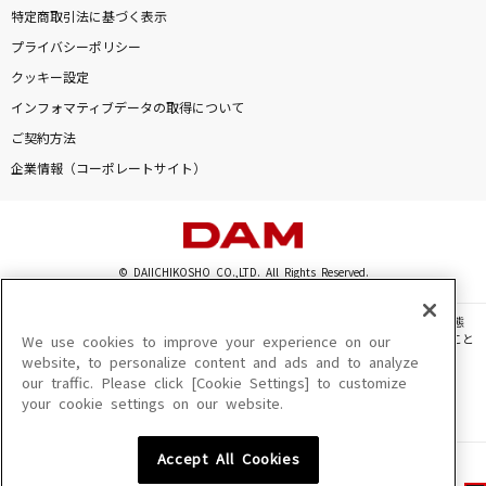
特定商取引法に基づく表示
プライバシーポリシー
クッキー設定
インフォマティブデータの取得について
ご契約方法
企業情報（コーポレートサイト）
© DAIICHIKOSHO CO.,LTD. All Rights Reserved.
このサイトに掲載されている一切の文章・画像・写真・動画・音声等を、手段や形態
を問わず、著作権法の定める範囲を超えて無断で複製、転載、ファイル化などすること
We use cookies to improve your experience on our
を禁じます。
website, to personalize content and ads and to analyze
our traffic. Please click [Cookie Settings] to customize
楽曲及びコンテンツは、機種によりご利用いただけない場合があります。
your cookie settings on our website.
楽曲及びコンテンツの配信日、配信内容が変更になる場合があります。
楽曲によりMYリスト保存ができない場合があります。
Accept All Cookies
JASRAC許諾番号
6602250213Y31015 6602250112Y38026 6602250240Y31015