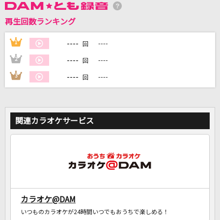
再生回数ランキング
DAMに会員登録・ログインして
カラオケをもっと楽しもう！
----
1
----
回
----
2
----
回
----
3
----
回
自宅でカラオケ歌い放題！
家族や友達と一緒に！練習にも！
関連カラオケサービス
カラオケ@DAM
いつものカラオケが24時間いつでもおうちで楽しめる！