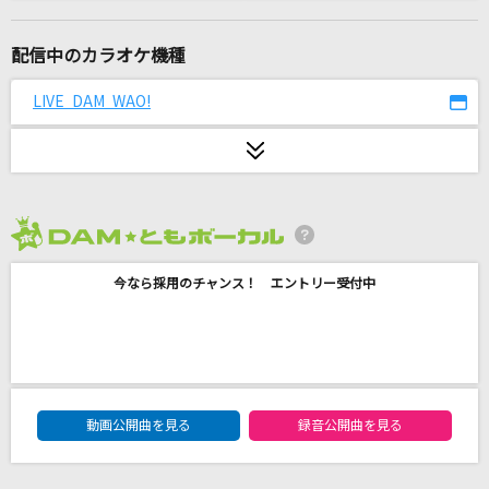
ユキトキ
やなぎなぎ
配信中のカラオケ機種
らしさ
LIVE DAM WAO!
Official髭男dism
あなただけ見つめてる
大黒摩季
2026年8月度
メロスのように-LONELY WAY-
今なら採用のチャンス！ エントリー受付中
AIR MAIL from NAGASAKI
metamorphose
高橋洋子
DAM★ともボーカルエントリーランキング
[生音]Tomorrow never knows
動画公開曲を見る
録音公開曲を見る
Mr.Children