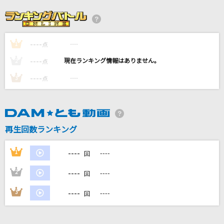
望郷夜風
杜このみ
----
----
1
エロ
点
クリープハイプ
----
----
2
点
----
----
3
点
世界が終るまでは…
WANDS
田園
再生回数ランキング
玉置浩二
----
1
----
回
もっと見る
----
2
----
回
DAMの新曲・ランキングなど
----
3
----
回
カラオケ最新情報をチェック！