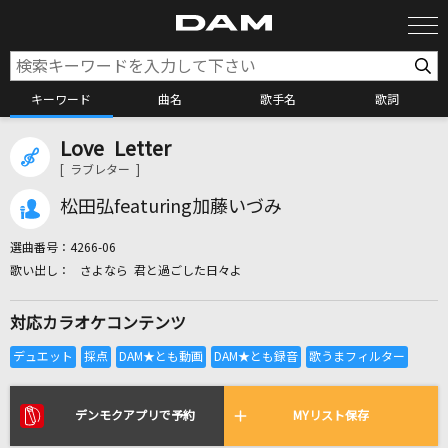
キーワード
曲名
歌手名
歌詞
Love Letter
カラオケ検索
[ ラブレター ]
松田弘featuring加藤いづみ
カラオケ店舗検索
選曲番号：
4266-06
さよなら 君と過ごした日々よ
カラオケリクエスト
対応カラオケコンテンツ
全国りれき
リアルタイムで歌われている曲の一覧
デンモクアプリで予約
MYリスト保存