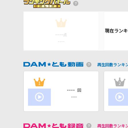
1
----
点
----
再生回数ランキ
1
2
----
回
----
再生回数ランキ