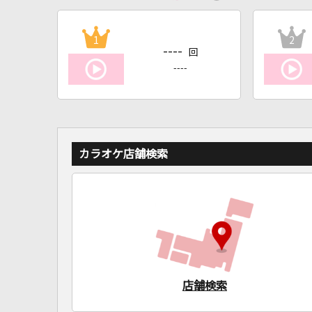
1
2
----
回
----
カラオケ店舗検索
店舗検索