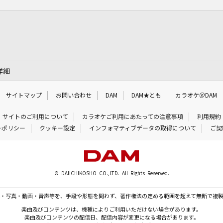
詳細
サイトマップ
お問い合わせ
DAM
DAM★とも
カラオケ＠DAM
サイトのご利用について
カラオケご利用にあたっての注意事項
利用規約
ーポリシー
クッキー設定
インフォマティブデータの取得について
ご契
© DAIICHIKOSHO CO.,LTD. All Rights Reserved.
・写真・動画・音声等を、手段や形態を問わず、著作権法の定める範囲を超えて無断で複
楽曲及びコンテンツは、機種によりご利用いただけない場合があります。
楽曲及びコンテンツの配信日、配信内容が変更になる場合があります。