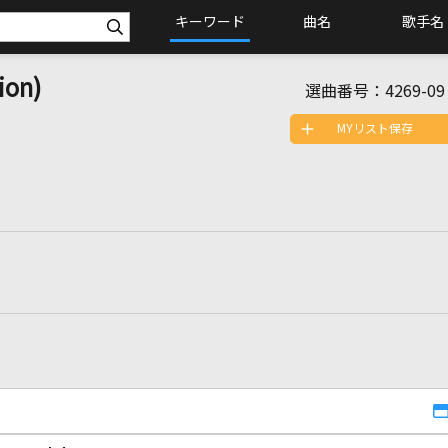
キーワード
曲名
歌手名
on)
選曲番号：
4269-09
MYリスト保存