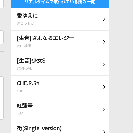
リアルタイムで歌われている曲の一覧
愛ゆえに
さとうもか
[生音]さよならエレジー
菅田将暉
[生音]少女S
SCANDAL
CHE.R.RY
YUI
紅蓮華
LiSA
街(Single version)