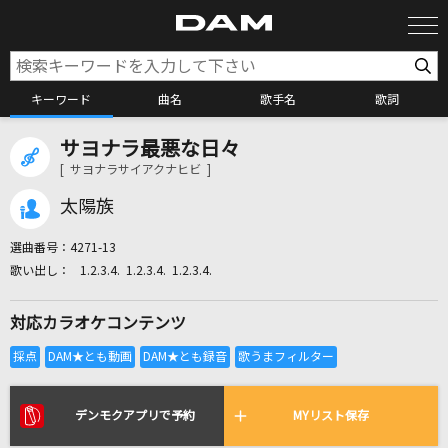
キーワード
曲名
歌手名
歌詞
サヨナラ最悪な日々
カラオケ検索
[ サヨナラサイアクナヒビ ]
太陽族
カラオケ店舗検索
選曲番号：
4271-13
1.2.3.4. 1.2.3.4. 1.2.3.4.
カラオケリクエスト
対応カラオケコンテンツ
全国りれき
リアルタイムで歌われている曲の一覧
デンモクアプリで予約
MYリスト保存