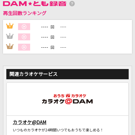
再生回数ランキング
DAMに会員登録・ログインして
カラオケをもっと楽しもう！
----
1
----
回
----
2
----
回
----
3
----
回
自宅でカラオケ歌い放題！
家族や友達と一緒に！練習にも！
関連カラオケサービス
カラオケ@DAM
いつものカラオケが24時間いつでもおうちで楽しめる！