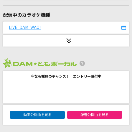
HOWEVER
GLAY
配信中のカラオケ機種
向かいあわせ
LIVE DAM WAO!
aiko
Hero too
KYOKA JIRO Starring Chrissy Costanza
2026年8月度
爆裂愛してる
今なら採用のチャンス！ エントリー受付中
M!LK
道標
福山雅治
DAM★ともボーカルエントリーランキング
[生音]ジュリアに傷心(ハートブレイク)
動画公開曲を見る
録音公開曲を見る
チェッカーズ