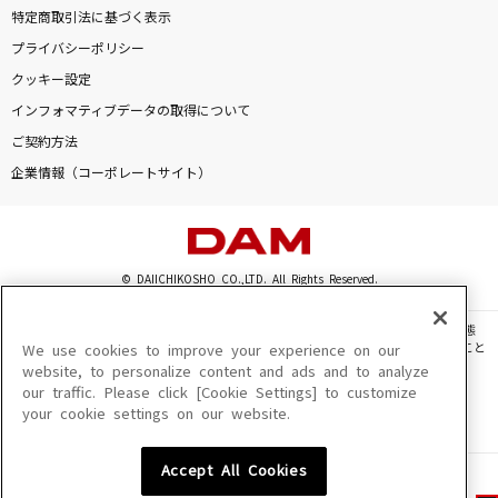
特定商取引法に基づく表示
プライバシーポリシー
クッキー設定
インフォマティブデータの取得について
ご契約方法
企業情報（コーポレートサイト）
© DAIICHIKOSHO CO.,LTD. All Rights Reserved.
このサイトに掲載されている一切の文章・画像・写真・動画・音声等を、手段や形態
を問わず、著作権法の定める範囲を超えて無断で複製、転載、ファイル化などすること
We use cookies to improve your experience on our
を禁じます。
website, to personalize content and ads and to analyze
our traffic. Please click [Cookie Settings] to customize
楽曲及びコンテンツは、機種によりご利用いただけない場合があります。
your cookie settings on our website.
楽曲及びコンテンツの配信日、配信内容が変更になる場合があります。
楽曲によりMYリスト保存ができない場合があります。
Accept All Cookies
JASRAC許諾番号
6602250213Y31015 6602250112Y38026 6602250240Y31015