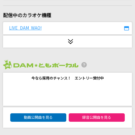
Time goes by
Every Little Thing
配信中のカラオケ機種
IRIS OUT
LIVE DAM WAO!
米津玄師
[生音]花火
aiko
2026年8月度
[生音]空も飛べるはず
今なら採用のチャンス！ エントリー受付中
スピッツ
[生音]大丈夫
RADWIMPS
DAM★ともボーカルエントリーランキング
夜鷹
動画公開曲を見る
録音公開曲を見る
米津玄師