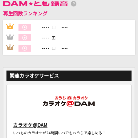
再生回数ランキング
DAMに会員登録・ログインして
カラオケをもっと楽しもう！
----
1
----
回
----
2
----
回
----
3
----
回
自宅でカラオケ歌い放題！
家族や友達と一緒に！練習にも！
関連カラオケサービス
カラオケ@DAM
いつものカラオケが24時間いつでもおうちで楽しめる！