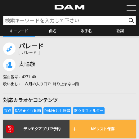
キーワード
曲名
歌手名
歌詞
パレード
カラオケ検索
[ パレード ]
太陽族
カラオケ店舗検索
選曲番号：
4271-40
六月の入り口で 降り止まない雨
カラオケリクエスト
対応カラオケコンテンツ
全国りれき
リアルタイムで歌われている曲の一覧
デンモクアプリで予約
MYリスト保存