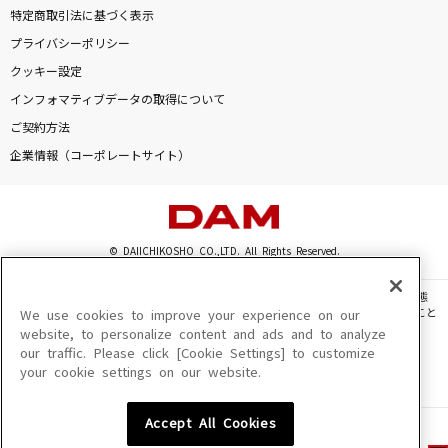
特定商取引法に基づく表示
プライバシーポリシー
クッキー設定
インフォマティブデータの取得について
ご契約方法
企業情報（コーポレートサイト）
© DAIICHIKOSHO CO.,LTD. All Rights Reserved.
このサイトに掲載されている一切の文章・画像・写真・動画・音声等を、手段や形態
を問わず、著作権法の定める範囲を超えて無断で複製、転載、ファイル化などすること
We use cookies to improve your experience on our
を禁じます。
website, to personalize content and ads and to analyze
our traffic. Please click [Cookie Settings] to customize
楽曲及びコンテンツは、機種によりご利用いただけない場合があります。
your cookie settings on our website.
楽曲及びコンテンツの配信日、配信内容が変更になる場合があります。
楽曲によりMYリスト保存ができない場合があります。
Accept All Cookies
JASRAC許諾番号
6602250213Y31015 6602250112Y38026 6602250240Y31015