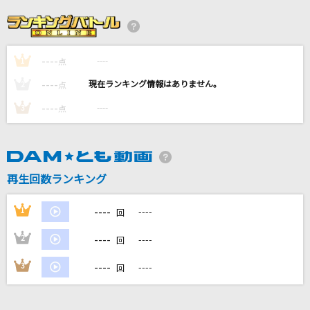
[生音]薔薇の雨
北原ミレイ
----
----
1
サブマリンユース
点
reGretGirl
----
----
2
点
----
----
3
点
[生音]Puppets Can't Control You
ONE OK ROCK
超特急逃走中
再生回数ランキング
＝LOVE
----
1
----
回
もっと見る
----
2
----
回
DAMの新曲・ランキングなど
----
3
----
回
カラオケ最新情報をチェック！