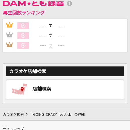
再生回数ランキング
DAMに会員登録・ログインして
カラオケをもっと楽しもう！
----
1
----
回
----
2
----
回
----
3
----
回
自宅でカラオケ歌い放題！
家族や友達と一緒に！練習にも！
カラオケ店舗検索
店舗検索
カラオケ検索
「GOING CRAZY feat.tick」の詳細
サイトマップ