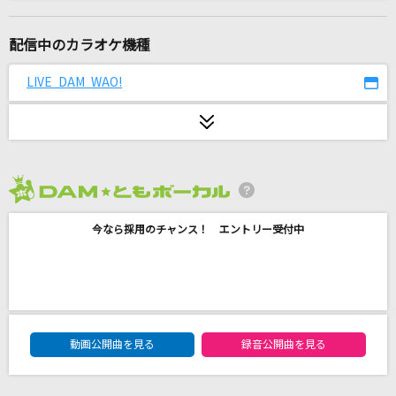
Love me forever!
Ado
配信中のカラオケ機種
[オリカラ]地上の星
LIVE DAM WAO!
中島みゆき
YouTubeテーマソング
HIKAKIN & SEIKIN
2026年8月度
[生音]ベテルギウス
今なら採用のチャンス！ エントリー受付中
優里
[生音]HAPPY BIRTHDAY
back number
DAM★ともボーカルエントリーランキング
[生音]ロビンソン
動画公開曲を見る
録音公開曲を見る
スピッツ