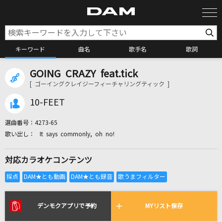
キーワード
曲名
歌手名
歌詞
GOING CRAZY feat.tick
カラオケ検索
[ ゴーイングクレイジーフィーチャリングティック ]
10-FEET
カラオケ店舗検索
選曲番号：
4273-65
It says commonly, oh no!
カラオケリクエスト
対応カラオケコンテンツ
全国りれき
リアルタイムで歌われている曲の一覧
デンモクアプリで予約
MYリスト保存