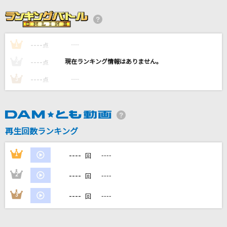
Body & Soul
SPEED
----
----
1
[生音]青いベンチ
点
サスケ
----
----
2
点
----
----
3
点
Growing of my heart
倉木麻衣
僕らまた
再生回数ランキング
SG
----
1
----
回
もっと見る
----
2
----
回
DAMの新曲・ランキングなど
----
3
----
回
カラオケ最新情報をチェック！