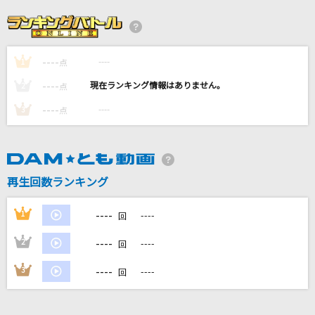
[生音]ボクノート
スキマスイッチ
----
----
1
[生音]お岩木山
点
三山ひろし
----
----
2
点
----
----
3
点
[生音]TSUNAMI
サザンオールスターズ
[生音]To Love You More [トゥ・ラヴ・ユー・
再生回数ランキング
モア]
Celine Dion With Special Guests Kryzler & Kompany
----
1
----
回
もっと見る
----
2
----
回
----
3
----
回
DAMの新曲・ランキングなど
カラオケ最新情報をチェック！