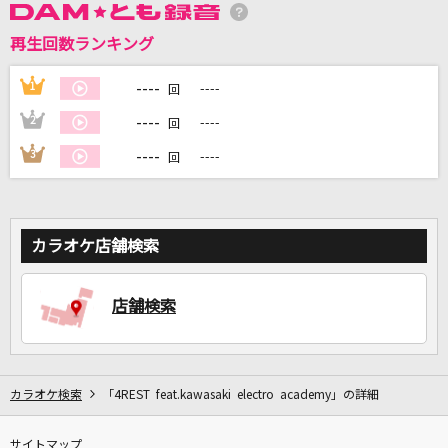
再生回数ランキング
DAMに会員登録・ログインして
----
1
----
回
カラオケをもっと楽しもう！
----
2
----
回
----
3
----
回
自宅でカラオケ歌い放題！
家族や友達と一緒に！練習にも！
カラオケ店舗検索
店舗検索
カラオケ検索
「4REST feat.kawasaki electro academy」の詳細
サイトマップ