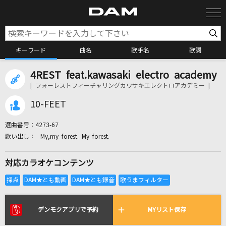
キーワード
曲名
歌手名
歌詞
4REST feat.kawasaki electro academy
カラオケ検索
[ フォーレストフィーチャリングカワサキエレクトロアカデミー ]
10-FEET
カラオケ店舗検索
選曲番号：
4273-67
My,my forest. My forest.
カラオケリクエスト
対応カラオケコンテンツ
全国りれき
リアルタイムで歌われている曲の一覧
デンモクアプリで予約
MYリスト保存