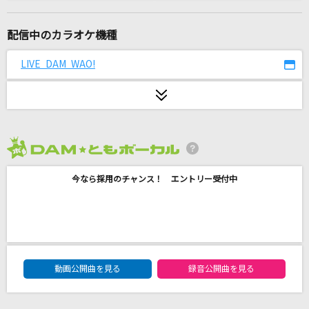
自由に捕らわれる
カンザキイオリ
配信中のカラオケ機種
恋風邪にのせて
LIVE DAM WAO!
Vaundy
奏(かなで)
スキマスイッチ
2026年8月度
とくべチュ、して
今なら採用のチャンス！ エントリー受付中
＝LOVE
snow jam
Rin音
DAM★ともボーカルエントリーランキング
アポリア
動画公開曲を見る
録音公開曲を見る
ヨルシカ