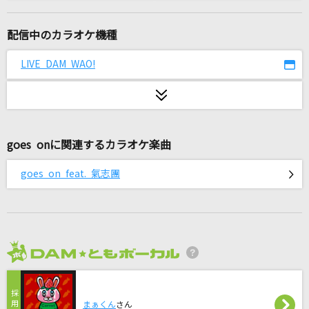
Again
Mr.Children
配信中のカラオケ機種
謎
LIVE DAM WAO!
小松未歩
前前前世
Vaundy
goes onに関連するカラオケ楽曲
ダーリン
goes on feat. 氣志團
Mrs. GREEN APPLE
不可思議のカルテ
桜島麻衣(CV:瀬戸麻沙美)、古賀朋絵(CV:東山奈央)、双葉理央(CV:種崎敦
美)、豊浜のどか(CV:内田真礼)、梓川かえで(CV:久保ユリカ)、牧之原翔子
(CV:水瀬いのり)
2026年8月度
やさしいキスをして
DREAMS COME TRUE
まぁくん
さん