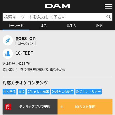
キーワード
曲名
歌手名
歌詞
goes on
カラオケ検索
[ ゴーズオン ]
10-FEET
カラオケ店舗検索
選曲番号：
4273-76
夜の海を飛び続けて 誰なのかも
カラオケリクエスト
対応カラオケコンテンツ
全国りれき
リアルタイムで歌われている曲の一覧
デンモクアプリで予約
MYリスト保存