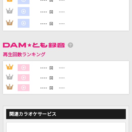
回
----
2
----
回
----
3
----
回
DAMに会員登録・ログインして
カラオケをもっと楽しもう！
再生回数ランキング
自宅でカラオケ歌い放題！
----
1
----
家族や友達と一緒に！練習にも！
回
----
2
----
回
----
3
----
回
関連カラオケサービス