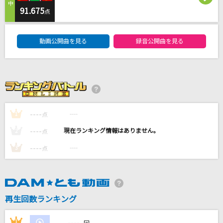
91.675
点
世界中の誰よりきっと
DAM★ともボーカルエントリーランキング
中山美穂&WANDS
動画公開曲を見る
録音公開曲を見る
7days
星街すいせい
カナデトモスソラ
ササノマリイ
----
----
1
点
----
----
2
点
[プロオケ]I LOVE YOU
----
----
3
尾崎豊
点
もっと見る
再生回数ランキング
DAMの新曲・ランキングなど
カラオケ最新情報をチェック！
----
1
----