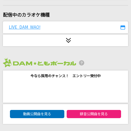
[生音]青春ライン
いきものがかり
配信中のカラオケ機種
ひゅるりらぱっぱ
LIVE DAM WAO!
tuki.
LENS FLARE
米津玄師
2026年8月度
irony
今なら採用のチャンス！ エントリー受付中
ClariS
サムライハート(Some Like It Hot!!)
SPYAIR
DAM★ともボーカルエントリーランキング
風になる
動画公開曲を見る
録音公開曲を見る
つじあやの