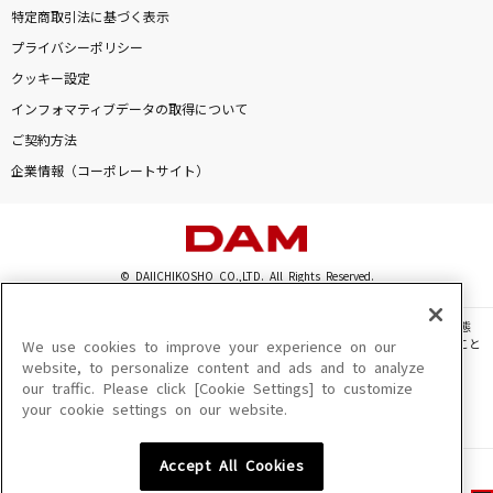
特定商取引法に基づく表示
プライバシーポリシー
クッキー設定
インフォマティブデータの取得について
ご契約方法
企業情報（コーポレートサイト）
© DAIICHIKOSHO CO.,LTD. All Rights Reserved.
このサイトに掲載されている一切の文章・画像・写真・動画・音声等を、手段や形態
を問わず、著作権法の定める範囲を超えて無断で複製、転載、ファイル化などすること
We use cookies to improve your experience on our
を禁じます。
website, to personalize content and ads and to analyze
our traffic. Please click [Cookie Settings] to customize
楽曲及びコンテンツは、機種によりご利用いただけない場合があります。
your cookie settings on our website.
楽曲及びコンテンツの配信日、配信内容が変更になる場合があります。
楽曲によりMYリスト保存ができない場合があります。
Accept All Cookies
JASRAC許諾番号
6602250213Y31015 6602250112Y38026 6602250240Y31015