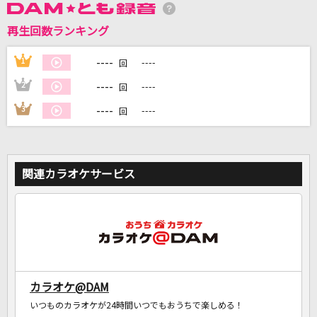
再生回数ランキング
DAMに会員登録・ログインして
カラオケをもっと楽しもう！
----
1
----
回
----
2
----
回
----
3
----
回
自宅でカラオケ歌い放題！
家族や友達と一緒に！練習にも！
関連カラオケサービス
カラオケ@DAM
いつものカラオケが24時間いつでもおうちで楽しめる！