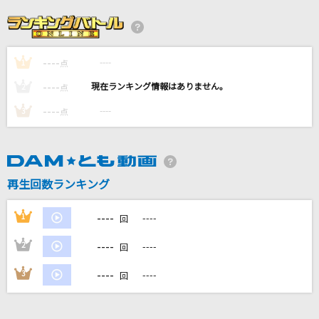
[生音]ひと夏の経験
山口百恵
----
----
1
好きすぎて滅！
点
M!LK
----
----
2
点
----
----
3
点
KISSして
KOH+
陽炎
再生回数ランキング
いきものがかり
----
1
----
回
もっと見る
----
2
----
回
DAMの新曲・ランキングなど
----
3
----
回
カラオケ最新情報をチェック！