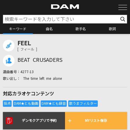
キーワード
曲名
歌手名
歌詞
FEEL
カラオケ検索
[ フィール ]
BEAT CRUSADERS
カラオケ店舗検索
選曲番号：
4277-13
The time left me alone
カラオケリクエスト
対応カラオケコンテンツ
全国りれき
リアルタイムで歌われている曲の一覧
デンモクアプリで予約
MYリスト保存