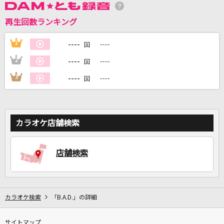
再生回数ランキング
DAMに会員登録・ログインして
カラオケをもっと楽しもう！
----
1
----
回
----
2
----
回
----
3
----
回
自宅でカラオケ歌い放題！
家族や友達と一緒に！練習にも！
カラオケ店舗検索
店舗検索
カラオケ検索
「B.A.D.」の詳細
サイトマップ