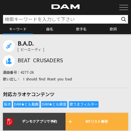
キーワード
曲名
歌手名
歌詞
B.A.D.
カラオケ検索
[ ビーエーディ ]
BEAT CRUSADERS
カラオケ店舗検索
選曲番号：
4277-26
I should find Want you bad
カラオケリクエスト
対応カラオケコンテンツ
全国りれき
リアルタイムで歌われている曲の一覧
デンモクアプリで予約
MYリスト保存