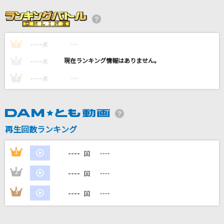
Brave Love,TIGA
地球防衛団
----
----
1
[生音]115万キロのフィルム
点
Official髭男dism
----
----
2
点
----
----
3
点
Bunny Girl
AKASAKI
ブルージーンズメモリー
再生回数ランキング
近藤真彦
----
1
----
回
もっと見る
----
2
----
回
DAMの新曲・ランキングなど
----
3
----
回
カラオケ最新情報をチェック！