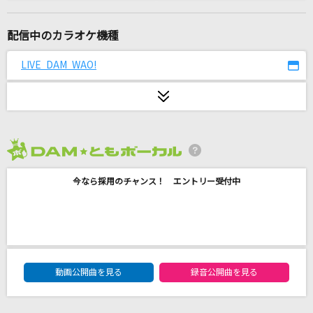
アマデウス
いとうかなこ
配信中のカラオケ機種
夜空に咲く花
LIVE DAM WAO!
MEGARYU
[生音]魔法の絨毯
川崎鷹也
2026年8月度
[生音]もう恋なんてしない
今なら採用のチャンス！ エントリー受付中
槇原敬之(Makihara)
Dropout
SEKAI NO OWARI(世界の終わり)
DAM★ともボーカルエントリーランキング
緞帳を上げてくれ！
動画公開曲を見る
録音公開曲を見る
AKB48