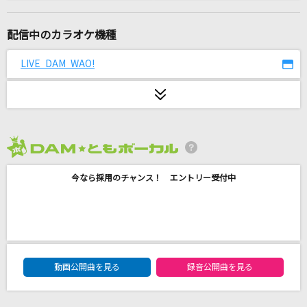
I wanna be...
YUI
配信中のカラオケ機種
逢いたくていま(ビデオクリップバージョン)
LIVE DAM WAO!
Misia
銀色の空
redballoon
2026年8月度
今夜はビートに乗れない
今なら採用のチャンス！ エントリー受付中
本田美奈子
[生音]小さな恋のうた
MONGOL800
DAM★ともボーカルエントリーランキング
メロスのように-LONELY WAY-
動画公開曲を見る
録音公開曲を見る
AIR MAIL from NAGASAKI