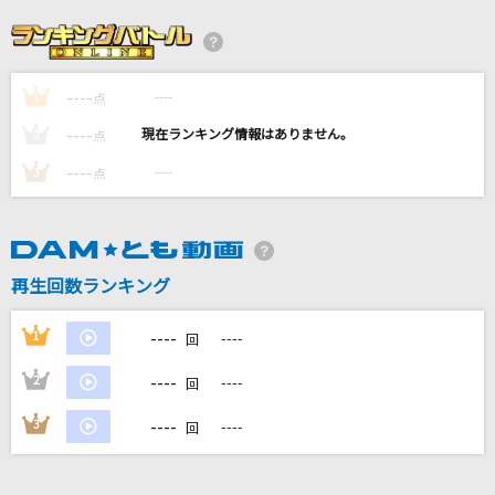
猫 ～THE FIRST TAKE ver.～
DISH//
----
----
1
[生音]夢をかなえてドラえもん(ドラえもんアニ
点
メバージョン)
----
----
2
点
mao
----
----
3
点
ウィーゴー!
きただにひろし
再生回数ランキング
[生音]なごり雪
イルカ
----
1
----
回
もっと見る
----
2
----
回
----
3
----
回
DAMの新曲・ランキングなど
カラオケ最新情報をチェック！