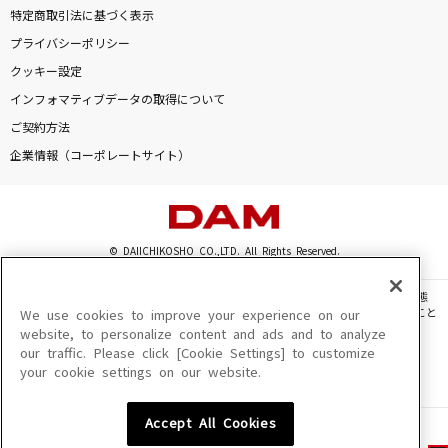
特定商取引法に基づく表示
プライバシーポリシー
クッキー設定
インフォマティブデータの取得について
ご契約方法
企業情報（コーポレートサイト）
© DAIICHIKOSHO CO.,LTD. All Rights Reserved.
このサイトに掲載されている一切の文章・画像・写真・動画・音声等を、手段や形態
を問わず、著作権法の定める範囲を超えて無断で複製、転載、ファイル化などすること
We use cookies to improve your experience on our
を禁じます。
website, to personalize content and ads and to analyze
our traffic. Please click [Cookie Settings] to customize
楽曲及びコンテンツは、機種によりご利用いただけない場合があります。
your cookie settings on our website.
楽曲及びコンテンツの配信日、配信内容が変更になる場合があります。
楽曲によりMYリスト保存ができない場合があります。
Accept All Cookies
JASRAC許諾番号
6602250213Y31015 6602250112Y38026 6602250240Y31015