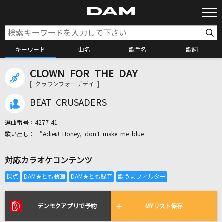
キーワード
曲名
歌手名
歌詞
CLOWN FOR THE DAY
カラオケ検索
[ クラウンフォーザデイ ]
BEAT CRUSADERS
カラオケ店舗検索
選曲番号：
4277-41
”Adieu! Honey, don't make me blue
カラオケリクエスト
対応カラオケコンテンツ
全国りれき
リアルタイムで歌われている曲の一覧
デンモクアプリで予約
MYリスト保存