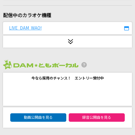
[生音]長い髪
FOMARE
配信中のカラオケ機種
365日の紙飛行機
LIVE DAM WAO!
AKB48
トレセン音頭
ナリタブライアン(CV.衣川里佳)・マヤノトップガン(CV.星谷美緒)・アド
マイヤベガ(CV.咲々木瞳)・イナリワン(CV.井上遥乃)・サトノダイヤモン
ド(CV.立花日菜)・キタサンブラック(CV.矢野妃菜喜)・ヤエノムテキ(CV.
2026年8月度
日原あゆみ)・サクラローレル(CV.真野美月)…
今なら採用のチャンス！ エントリー受付中
Special Spell
きゅるりんってしてみて
Remember
DAM★ともボーカルエントリーランキング
月見ヤチヨ(cv.早見沙織)
動画公開曲を見る
録音公開曲を見る
Subtitle