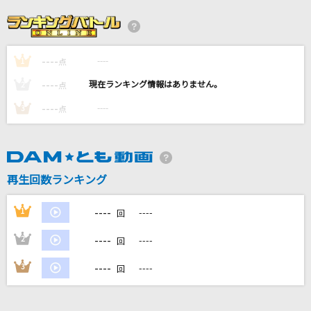
Official髭男dism
大声ダイヤモンド
AKB48
----
----
1
点
----
----
2
点
[生音]有心論
----
----
3
点
RADWIMPS
パート・オブ・ユア・ワールド
すずきまゆみ
再生回数ランキング
イエスタデイ
----
1
----
回
Official髭男dism
----
2
----
回
もっと見る
----
3
----
回
DAMの新曲・ランキングなど
カラオケ最新情報をチェック！