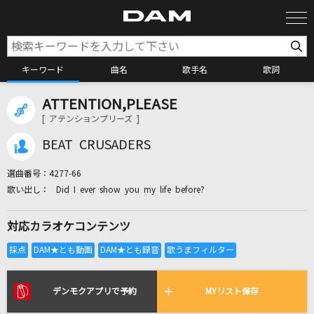
キーワード
曲名
歌手名
歌詞
ATTENTION,PLEASE
カラオケ検索
[ アテンションプリーズ ]
BEAT CRUSADERS
カラオケ店舗検索
選曲番号：
4277-66
Did I ever show you my life before?
カラオケリクエスト
対応カラオケコンテンツ
全国りれき
リアルタイムで歌われている曲の一覧
デンモクアプリで予約
MYリスト保存