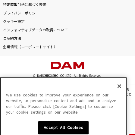
特定商取引法に基づく表示
プライバシーポリシー
クッキー設定
インフォマティブデータの取得について
ご契約方法
企業情報（コーポレートサイト）
© DAIICHIKOSHO CO.,LTD. All Rights Reserved.
このサイトに掲載されている一切の文章・画像・写真・動画・音声等を、手段や形態
を問わず、著作権法の定める範囲を超えて無断で複製、転載、ファイル化などすること
We use cookies to improve your experience on our
を禁じます。
website, to personalize content and ads and to analyze
our traffic. Please click [Cookie Settings] to customize
楽曲及びコンテンツは、機種によりご利用いただけない場合があります。
your cookie settings on our website.
楽曲及びコンテンツの配信日、配信内容が変更になる場合があります。
楽曲によりMYリスト保存ができない場合があります。
Accept All Cookies
JASRAC許諾番号
6602250213Y31015 6602250112Y38026 6602250240Y31015