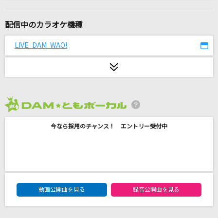
[生音]北ウイング
中森明菜
配信中のカラオケ機種
劇薬中毒
LIVE DAM WAO!
＝LOVE
池袋サンシャイン
WHITE JAM
2026年8月度
First Love
今なら採用のチャンス！ エントリー受付中
宇多田ヒカル
ひとりじゃない
DEEN
DAM★ともボーカルエントリーランキング
[プロオケ]桜
動画公開曲を見る
録音公開曲を見る
コブクロ