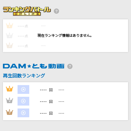
[生音]悪魔の子(アニメver.)
ヒグチアイ
----
----
1
[生音]有心論
点
RADWIMPS
----
----
2
点
----
----
3
点
花火
aiko
さよならエレジー
再生回数ランキング
菅田将暉
----
1
----
回
もっと見る
----
2
----
回
DAMの新曲・ランキングなど
----
3
----
回
カラオケ最新情報をチェック！