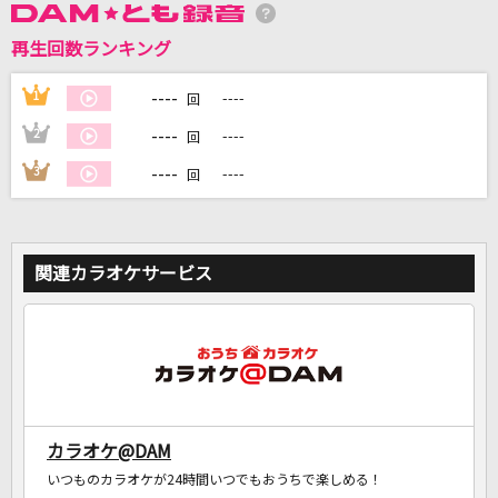
再生回数ランキング
DAMに会員登録・ログインして
カラオケをもっと楽しもう！
----
1
----
回
----
2
----
回
----
3
----
回
自宅でカラオケ歌い放題！
家族や友達と一緒に！練習にも！
関連カラオケサービス
カラオケ@DAM
いつものカラオケが24時間いつでもおうちで楽しめる！