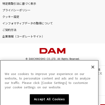
特定商取引法に基づく表示
プライバシーポリシー
クッキー設定
インフォマティブデータの取得について
ご契約方法
企業情報（コーポレートサイト）
© DAIICHIKOSHO CO.,LTD. All Rights Reserved.
このサイトに掲載されている一切の文章・画像・写真・動画・音声等を、手段や形態
を問わず、著作権法の定める範囲を超えて無断で複製、転載、ファイル化などすること
We use cookies to improve your experience on our
を禁じます。
website, to personalize content and ads and to analyze
our traffic. Please click [Cookie Settings] to customize
楽曲及びコンテンツは、機種によりご利用いただけない場合があります。
your cookie settings on our website.
楽曲及びコンテンツの配信日、配信内容が変更になる場合があります。
楽曲によりMYリスト保存ができない場合があります。
Accept All Cookies
JASRAC許諾番号
6602250213Y31015 6602250112Y38026 6602250240Y31015