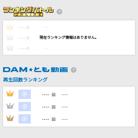
魂のルフラン
高橋洋子
----
----
1
[生音]ソングオブザデッド
点
KANA-BOON
----
----
2
点
----
----
3
点
Philosophyz
水谷瑠奈(NanosizeMir)
踊り子
再生回数ランキング
Vaundy
----
1
----
回
もっと見る
----
2
----
回
DAMの新曲・ランキングなど
----
3
----
回
カラオケ最新情報をチェック！