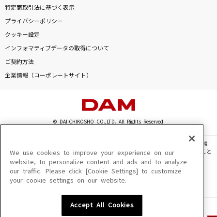
特定商取引法に基づく表示
プライバシーポリシー
クッキー設定
インフォマティブデータの取得について
ご契約方法
企業情報（コーポレートサイト）
© DAIICHIKOSHO CO.,LTD. All Rights Reserved.
このサイトに掲載されている一切の文章・画像・写真・動画・音声等を、手段や形態
を問わず、著作権法の定める範囲を超えて無断で複製、転載、ファイル化などすること
We use cookies to improve your experience on our
を禁じます。
website, to personalize content and ads and to analyze
our traffic. Please click [Cookie Settings] to customize
楽曲及びコンテンツは、機種によりご利用いただけない場合があります。
your cookie settings on our website.
楽曲及びコンテンツの配信日、配信内容が変更になる場合があります。
楽曲によりMYリスト保存ができない場合があります。
Accept All Cookies
JASRAC許諾番号
6602250213Y31015 6602250112Y38026 6602250240Y31015