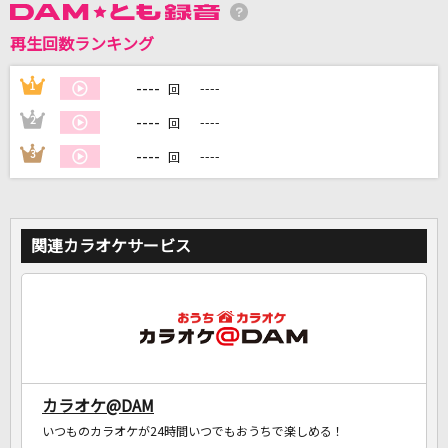
再生回数ランキング
DAMに会員登録・ログインして
カラオケをもっと楽しもう！
----
1
----
回
----
2
----
回
----
3
----
回
自宅でカラオケ歌い放題！
家族や友達と一緒に！練習にも！
関連カラオケサービス
カラオケ@DAM
いつものカラオケが24時間いつでもおうちで楽しめる！