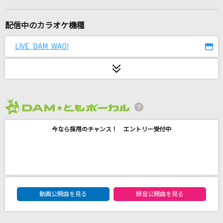
[生音]サウダージ
ポルノグラフィティ
配信中のカラオケ機種
1・2・3
LIVE DAM WAO!
After the Rain [そらる×まふまふ]
My Buddy
超特急
2026年8月度
ハッピーエンド
今なら採用のチャンス！ エントリー受付中
back number
桜
コブクロ
DAM★ともボーカルエントリーランキング
[生音]アジアの純真
動画公開曲を見る
録音公開曲を見る
PUFFY