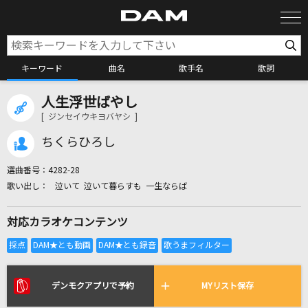
キーワード
曲名
歌手名
歌詞
人生浮世ばやし
カラオケ検索
[ ジンセイウキヨバヤシ ]
ちくらひろし
カラオケ店舗検索
選曲番号：
4282-28
泣いて 泣いて暮らすも 一生ならば
カラオケリクエスト
対応カラオケコンテンツ
全国りれき
リアルタイムで歌われている曲の一覧
デンモクアプリで予約
MYリスト保存