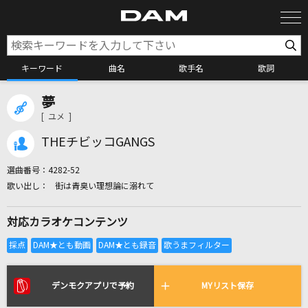
キーワード
曲名
歌手名
歌詞
夢
カラオケ検索
[ ユメ ]
THEチビッコGANGS
カラオケ店舗検索
選曲番号：
4282-52
街は青臭い理想論に溺れて
カラオケリクエスト
対応カラオケコンテンツ
全国りれき
リアルタイムで歌われている曲の一覧
デンモクアプリで予約
MYリスト保存