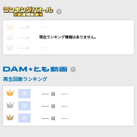
Angel addict
智・早夜・美希
----
----
1
[生音]未来予想図Ⅱ
点
DREAMS COME TRUE
----
----
2
点
----
----
3
点
CAT'S EYE
杏里(ANRI)
[プロオケ]I LOVE YOU
再生回数ランキング
尾崎豊
----
1
----
回
もっと見る
----
2
----
回
DAMの新曲・ランキングなど
----
3
----
回
カラオケ最新情報をチェック！