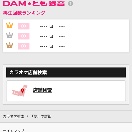
再生回数ランキング
DAMに会員登録・ログインして
カラオケをもっと楽しもう！
----
1
----
回
----
2
----
回
----
3
----
回
自宅でカラオケ歌い放題！
家族や友達と一緒に！練習にも！
カラオケ店舗検索
店舗検索
カラオケ検索
「夢」の詳細
サイトマップ