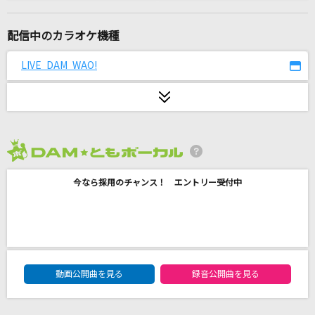
盛り場おんな酒
大川栄策
配信中のカラオケ機種
Family Song
LIVE DAM WAO!
星野 源
[生音]遠い恋のリフレイン
T-BOLAN
2026年8月度
世界が終るまでは…
今なら採用のチャンス！ エントリー受付中
WANDS
怪進撃
SixTONES
DAM★ともボーカルエントリーランキング
[生音]サムライハート(Some Like It Hot!!)
動画公開曲を見る
録音公開曲を見る
SPYAIR