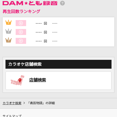
再生回数ランキング
DAMに会員登録・ログインして
カラオケをもっと楽しもう！
----
1
----
回
----
2
----
回
----
3
----
回
自宅でカラオケ歌い放題！
家族や友達と一緒に！練習にも！
カラオケ店舗検索
店舗検索
カラオケ検索
「青函物語」の詳細
サイトマップ