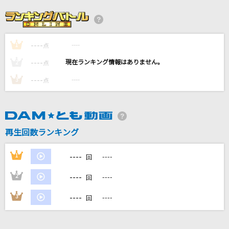
[生音]プルシアンブルーの肖像
安全地帯
----
----
1
Hero too
点
KYOKA JIRO Starring Chrissy Costanza
----
----
2
点
----
----
3
点
TOXIC BOY
米津玄師
風になる
再生回数ランキング
つじあやの
----
1
----
回
もっと見る
----
2
----
回
DAMの新曲・ランキングなど
----
3
----
回
カラオケ最新情報をチェック！