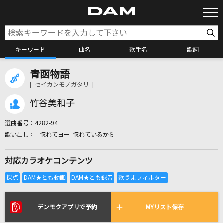
キーワード
曲名
歌手名
歌詞
青函物語
カラオケ検索
[ セイカンモノガタリ ]
竹谷美和子
カラオケ店舗検索
選曲番号：
4282-94
惚れてヨー 惚れているから
カラオケリクエスト
対応カラオケコンテンツ
全国りれき
リアルタイムで歌われている曲の一覧
デンモクアプリで予約
MYリスト保存