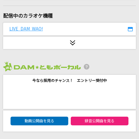
1925
冨田悠斗(とみー/T-POCKET) feat.初音ミク
配信中のカラオケ機種
英雄
LIVE DAM WAO!
doa
コンプレックス・イマージュ
彩音
2026年8月度
天国
今なら採用のチャンス！ エントリー受付中
Mrs. GREEN APPLE
[生音]シンデレラボーイ
Saucy Dog
DAM★ともボーカルエントリーランキング
クスシキ
動画公開曲を見る
録音公開曲を見る
Mrs. GREEN APPLE