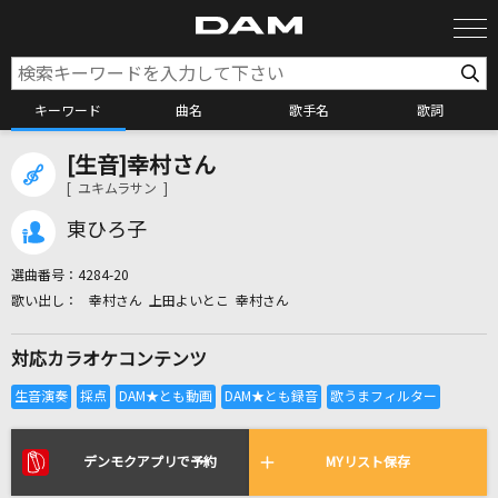
キーワード
曲名
歌手名
歌詞
[生音]幸村さん
カラオケ検索
[ ユキムラサン ]
東ひろ子
カラオケ店舗検索
選曲番号：
4284-20
幸村さん 上田よいとこ 幸村さん
カラオケリクエスト
対応カラオケコンテンツ
全国りれき
リアルタイムで歌われている曲の一覧
デンモクアプリで予約
MYリスト保存