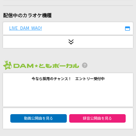
[生音]紫煙
神野美伽
配信中のカラオケ機種
綺麗事
LIVE DAM WAO!
星街すいせい
アイドルパワー
M!LK
2026年8月度
月の詩
今なら採用のチャンス！ エントリー受付中
GACKT(Gackt)
青春アーカイブ
hololive IDOL PROJECT
DAM★ともボーカルエントリーランキング
爆裂愛してる
動画公開曲を見る
録音公開曲を見る
M!LK