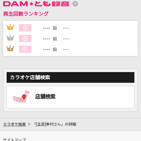
再生回数ランキング
DAMに会員登録・ログインして
カラオケをもっと楽しもう！
----
1
----
回
----
2
----
回
----
3
----
回
自宅でカラオケ歌い放題！
家族や友達と一緒に！練習にも！
カラオケ店舗検索
店舗検索
カラオケ検索
「[生音]幸村さん」の詳細
サイトマップ