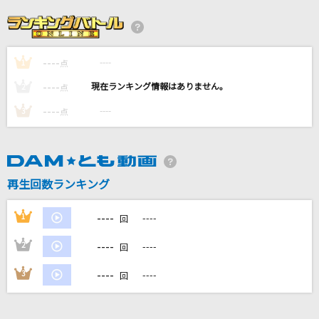
[生音]Everything
Misia
----
----
1
I LOVE...
点
Official髭男dism
----
----
2
点
----
----
3
点
[生音]青と夏
Mrs. GREEN APPLE
ウタカタララバイ
再生回数ランキング
Ado
----
1
----
回
もっと見る
----
2
----
回
DAMの新曲・ランキングなど
----
3
----
回
カラオケ最新情報をチェック！