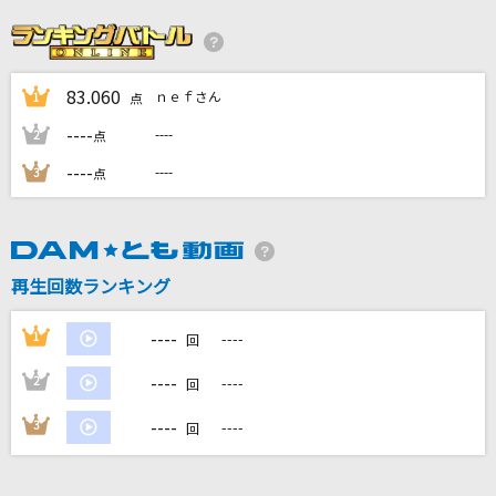
天灯
sajou no hana
83.060
ｎｅｆさん
1
残酷な夜に輝け
点
LiSA
----
----
2
点
----
----
3
点
好きすぎて滅！
M!LK
Only Human(ビデオクリップバージョン)
再生回数ランキング
K
----
1
----
回
もっと見る
----
2
----
回
DAMの新曲・ランキングなど
----
3
----
回
カラオケ最新情報をチェック！