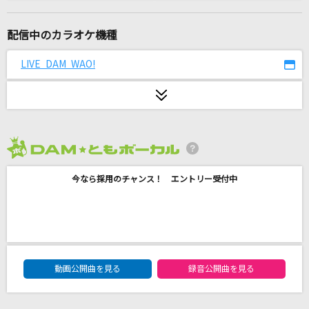
快晴・上昇・ハレルーヤ
JINDOU
配信中のカラオケ機種
ぼよよん行進曲
LIVE DAM WAO!
今井ゆうぞう・はいだしょうこ
[生音]さよならエレジー
菅田将暉
2026年8月度
[生音]Mela!
今なら採用のチャンス！ エントリー受付中
緑黄色社会
人生の晩歌
HANZO
DAM★ともボーカルエントリーランキング
CHOICE&CHANCE
動画公開曲を見る
録音公開曲を見る
Juice=Juice