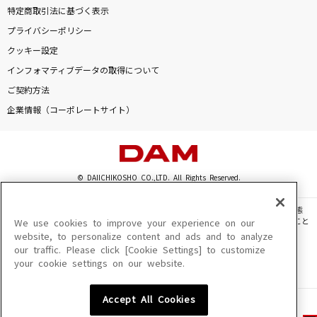
特定商取引法に基づく表示
プライバシーポリシー
クッキー設定
インフォマティブデータの取得について
ご契約方法
企業情報（コーポレートサイト）
© DAIICHIKOSHO CO.,LTD. All Rights Reserved.
このサイトに掲載されている一切の文章・画像・写真・動画・音声等を、手段や形態
を問わず、著作権法の定める範囲を超えて無断で複製、転載、ファイル化などすること
We use cookies to improve your experience on our
を禁じます。
website, to personalize content and ads and to analyze
our traffic. Please click [Cookie Settings] to customize
楽曲及びコンテンツは、機種によりご利用いただけない場合があります。
your cookie settings on our website.
楽曲及びコンテンツの配信日、配信内容が変更になる場合があります。
楽曲によりMYリスト保存ができない場合があります。
Accept All Cookies
JASRAC許諾番号
6602250213Y31015 6602250112Y38026 6602250240Y31015