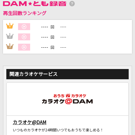
再生回数ランキング
DAMに会員登録・ログインして
カラオケをもっと楽しもう！
----
1
----
回
----
2
----
回
----
3
----
回
自宅でカラオケ歌い放題！
家族や友達と一緒に！練習にも！
関連カラオケサービス
カラオケ@DAM
いつものカラオケが24時間いつでもおうちで楽しめる！