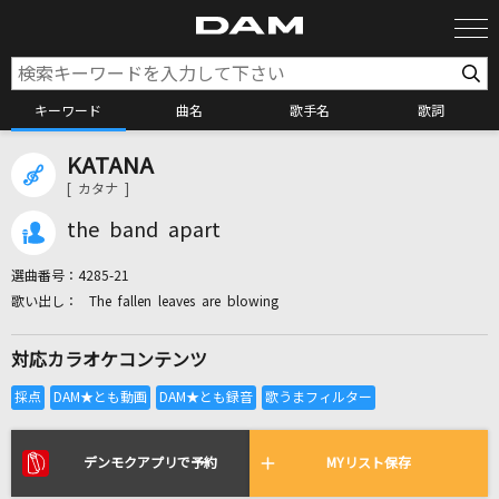
キーワード
曲名
歌手名
歌詞
KATANA
カラオケ検索
[ カタナ ]
the band apart
カラオケ店舗検索
選曲番号：
4285-21
The fallen leaves are blowing
カラオケリクエスト
対応カラオケコンテンツ
全国りれき
リアルタイムで歌われている曲の一覧
デンモクアプリで予約
MYリスト保存