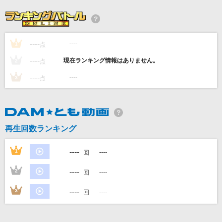
倍倍FIGHT!
CANDY TUNE
----
----
1
足りないハートビート
点
みなみまい from i.o.sound
----
----
2
点
----
----
3
点
[生音]VS
BLUE ENCOUNT
[名演]月のしずく 「名演ピアノ 美野 春樹」
再生回数ランキング
RUI
----
1
----
回
もっと見る
----
2
----
回
DAMの新曲・ランキングなど
----
3
----
回
カラオケ最新情報をチェック！