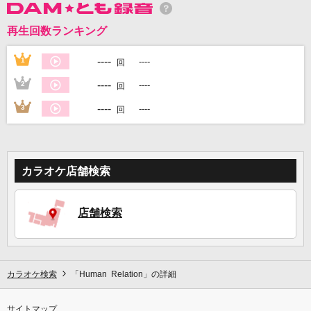
再生回数ランキング
DAMに会員登録・ログインして
カラオケをもっと楽しもう！
----
1
----
回
----
2
----
回
----
3
----
回
自宅でカラオケ歌い放題！
家族や友達と一緒に！練習にも！
カラオケ店舗検索
店舗検索
カラオケ検索
「Human Relation」の詳細
サイトマップ