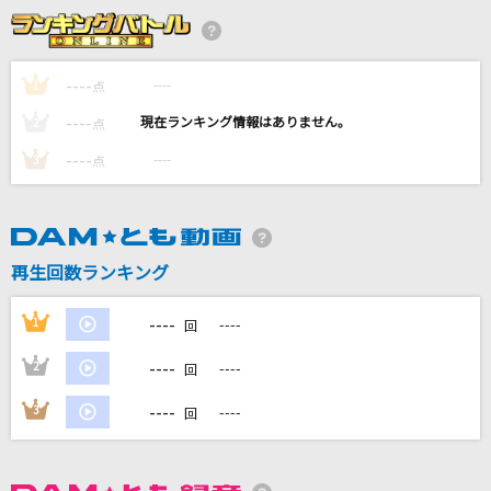
君の思い描いた夢 集メル HEAVEN
GARNET CROW
----
----
1
点
YUME日和(ドラえもんアニメバージョン)
----
----
2
点
島谷ひとみ
----
----
3
点
[生音]もう逢えないかもしれない
菊池桃子
[生音]恋の終わりの名古屋にひとり
再生回数ランキング
水森かおり
----
1
----
回
もっと見る
----
2
----
回
DAMの新曲・ランキングなど
----
3
----
回
カラオケ最新情報をチェック！