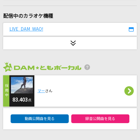
ぎゅっと
Sexy Zone
配信中のカラオケ機種
イチブトゼンブ
LIVE DAM WAO!
B'z
僕といた方がいいんじゃない
moon drop
2026年8月度
Never Grow Up
ちゃんみな
マー
さん
[生音]ひまわりの約束
83.403
点
秦 基博
DAM★ともボーカルエントリーランキング
動画公開曲を見る
録音公開曲を見る
Love Story
安室奈美恵