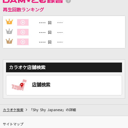
再生回数ランキング
DAMに会員登録・ログインして
カラオケをもっと楽しもう！
----
1
----
回
----
2
----
回
----
3
----
回
自宅でカラオケ歌い放題！
家族や友達と一緒に！練習にも！
カラオケ店舗検索
店舗検索
カラオケ検索
「Shy Shy Japanese」の詳細
サイトマップ