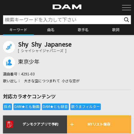
キーワード
曲名
歌手名
歌詞
Shy Shy Japanese
カラオケ検索
[ シャイシャイジャパニーズ ]
東京少年
カラオケ店舗検索
選曲番号：
4291-03
大きな空につつまれて 小さな恋が
カラオケリクエスト
対応カラオケコンテンツ
全国りれき
リアルタイムで歌われている曲の一覧
デンモクアプリで予約
MYリスト保存