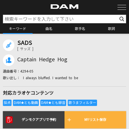
キーワード
曲名
歌手名
歌詞
SADS
カラオケ検索
[ サッズ ]
Captain Hedge Hog
カラオケ店舗検索
選曲番号：
4294-05
I always bluffed. I wanted to be
カラオケリクエスト
対応カラオケコンテンツ
全国りれき
リアルタイムで歌われている曲の一覧
デンモクアプリで予約
MYリスト保存