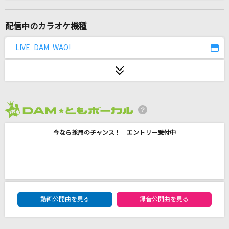
光芒
B'z
配信中のカラオケ機種
翳りゆく部屋
LIVE DAM WAO!
エレファントカシマシ
のだ
大漠波新
2026年8月度
CHA-LA HEAD-CHA-LA
今なら採用のチャンス！ エントリー受付中
影山ヒロノブ
桜
FUNKY MONKEY BABYS
DAM★ともボーカルエントリーランキング
[生音]桜
動画公開曲を見る
録音公開曲を見る
コブクロ