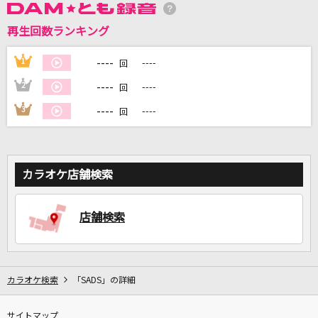
再生回数ランキング
DAMに会員登録・ログインして
カラオケをもっと楽しもう！
----
1
----
回
----
2
----
回
----
3
----
回
自宅でカラオケ歌い放題！
家族や友達と一緒に！練習にも！
カラオケ店舗検索
店舗検索
カラオケ検索
「SADS」の詳細
サイトマップ