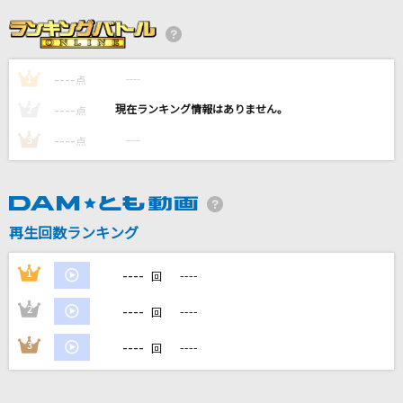
キラリ☆彡スター☆トゥインクルプリキュア
北川理恵
----
----
1
[生音]乙女どもよ。
点
CHiCO with HoneyWorks
----
----
2
点
----
----
3
点
そっくりさん
ファントムシータ
[生音]Happiness
再生回数ランキング
嵐(アラシ)
----
1
----
回
もっと見る
----
2
----
回
DAMの新曲・ランキングなど
----
3
----
回
カラオケ最新情報をチェック！