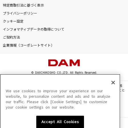
特定商取引法に基づく表示
プライバシーポリシー
クッキー設定
インフォマティブデータの取得について
ご契約方法
企業情報（コーポレートサイト）
© DAIICHIKOSHO CO.,LTD. All Rights Reserved.
このサイトに掲載されている一切の文章・画像・写真・動画・音声等を、手段や形態
を問わず、著作権法の定める範囲を超えて無断で複製、転載、ファイル化などすること
We use cookies to improve your experience on our
を禁じます。
website, to personalize content and ads and to analyze
our traffic. Please click [Cookie Settings] to customize
楽曲及びコンテンツは、機種によりご利用いただけない場合があります。
your cookie settings on our website.
楽曲及びコンテンツの配信日、配信内容が変更になる場合があります。
楽曲によりMYリスト保存ができない場合があります。
Accept All Cookies
JASRAC許諾番号
6602250213Y31015 6602250112Y38026 6602250240Y31015