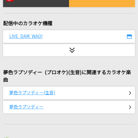
好きすぎて滅！
M!LK
配信中のカラオケ機種
シングルベッド
シャ乱Q
LIVE DAM WAO!
弱虫モンブラン
DECO*27
夢色ラプソディー (プロオケ)(生音)に関連するカラオケ楽
Break It
曲
安室奈美恵
夢色ラプソディー(生音)
MISCAST
hide
夢色ラプソディー
シングルベッド
シャ乱Q