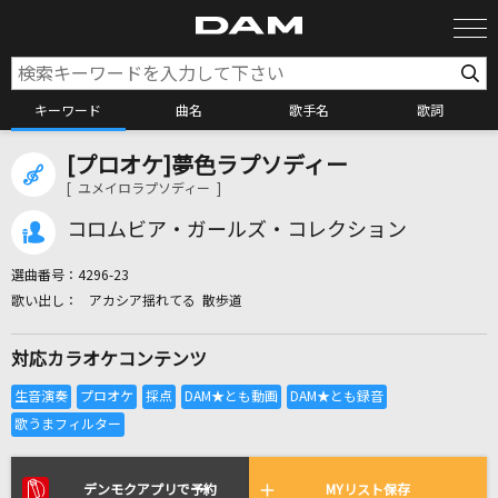
キーワード
曲名
歌手名
歌詞
[プロオケ]夢色ラプソディー
カラオケ検索
[ ユメイロラプソディー ]
コロムビア・ガールズ・コレクション
カラオケ店舗検索
選曲番号：
4296-23
アカシア揺れてる 散歩道
カラオケリクエスト
対応カラオケコンテンツ
全国りれき
リアルタイムで歌われている曲の一覧
デンモクアプリで予約
MYリスト保存