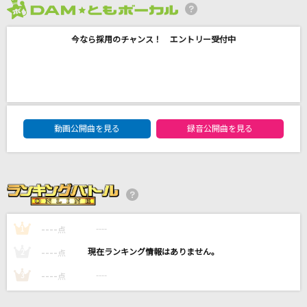
[生音]あふれる涙が伝うとき
2026年8月度
津吹みゆ
今なら採用のチャンス！ エントリー受付中
You Never Give Me Your Money [ユー・ネヴ
ァー・ギヴ・ミー・ユア・マネー]
The Beatles
DAM★ともボーカルエントリーランキング
一二三
動画公開曲を見る
録音公開曲を見る
Penthouse
[生音]未来予想図Ⅱ
DREAMS COME TRUE
----
----
もっと見る
1
点
----
----
2
点
DAMの新曲・ランキングなど
----
----
3
点
カラオケ最新情報をチェック！