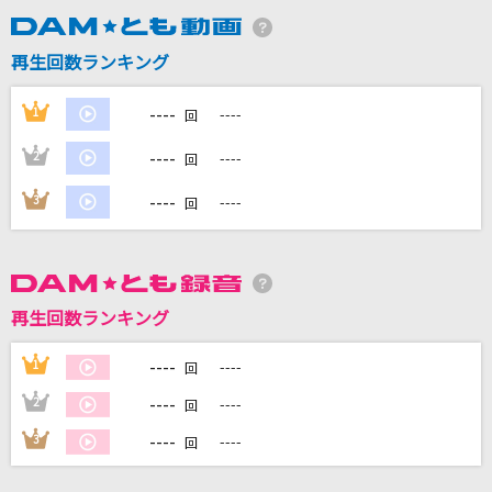
再生回数ランキング
DAMに会員登録・ログインして
カラオケをもっと楽しもう！
----
1
----
回
----
2
----
回
----
3
----
回
自宅でカラオケ歌い放題！
家族や友達と一緒に！練習にも！
再生回数ランキング
----
1
----
回
----
2
----
回
----
3
----
回