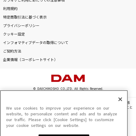
カラオケご利用にあたっての注意事項
利用規約
特定商取引法に基づく表示
プライバシーポリシー
クッキー設定
インフォマティブデータの取得について
ご契約方法
企業情報（コーポレートサイト）
© DAIICHIKOSHO CO.,LTD. All Rights Reserved.
このサイトに掲載されている一切の文章・画像・写真・動画・音声等を、手段や形態
を問わず、著作権法の定める範囲を超えて無断で複製、転載、ファイル化などすること
We use cookies to improve your experience on our
を禁じます。
website, to personalize content and ads and to analyze
our traffic. Please click [Cookie Settings] to customize
楽曲及びコンテンツは、機種によりご利用いただけない場合があります。
your cookie settings on our website.
楽曲及びコンテンツの配信日、配信内容が変更になる場合があります。
楽曲によりMYリスト保存ができない場合があります。