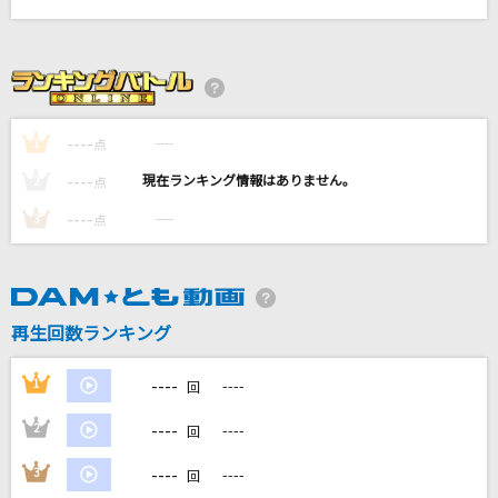
[生音]スパークル (movie ver.)
RADWIMPS
Subtitle
Official髭男dism
----
----
1
点
----
----
2
点
STARS
中島美嘉
----
----
3
点
遺書
キタニタツヤ
再生回数ランキング
もっと見る
----
1
----
回
DAMの新曲・ランキングなど
----
2
----
回
カラオケ最新情報をチェック！
----
3
----
回