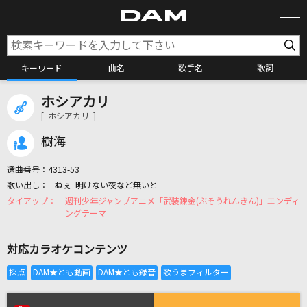
キーワード
曲名
歌手名
歌詞
ホシアカリ
カラオケ検索
[ ホシアカリ ]
樹海
カラオケ店舗検索
選曲番号：
4313-53
ねぇ 明けない夜など無いと
カラオケリクエスト
週刊少年ジャンプアニメ「武装錬金(ぶそうれんきん)」エンディ
ングテーマ
全国りれき
対応カラオケコンテンツ
リアルタイムで歌われている曲の一覧