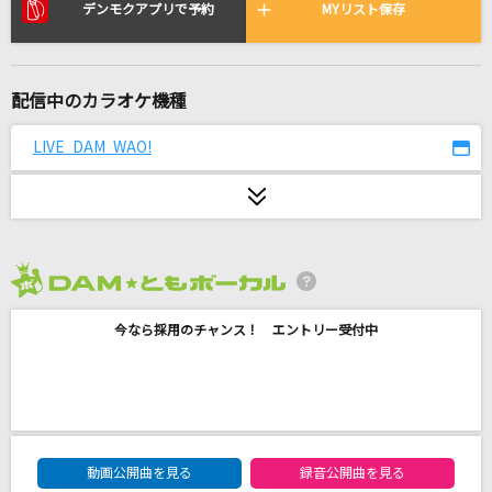
Stay Alive
デンモクアプリで予約
MYリスト保存
エミリア(CV.高橋李依)
悪魔の踊り方
配信中のカラオケ機種
キタニタツヤ
LIVE DAM WAO!
[生音]言えないよ
郷ひろみ
LEVEL5-judgelight-
fripSide
2026年8月度
今なら採用のチャンス！ エントリー受付中
[生音]SUMMER SONG
YUI
BLOODY STREAM
Coda
DAM★ともボーカルエントリーランキング
動画公開曲を見る
録音公開曲を見る