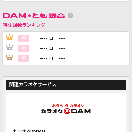
DAMに会員登録・ログインして
カラオケをもっと楽しもう！
再生回数ランキング
----
1
----
回
----
2
----
回
自宅でカラオケ歌い放題！
----
3
----
回
家族や友達と一緒に！練習にも！
関連カラオケサービス
カラオケ@DAM