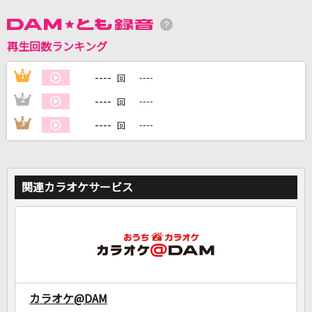
DAMに会員登録・ログインして
再生回数ランキング
カラオケをもっと楽しもう！
----
1
----
回
----
2
----
回
----
3
----
回
自宅でカラオケ歌い放題！
家族や友達と一緒に！練習にも！
関連カラオケサービス
カラオケ@DAM