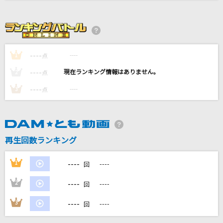
[生音]もう恋なんてしない
槇原敬之(Makihara)
[生音]君に届け
----
----
1
点
flumpool
----
----
2
点
[生音]好きだよ。～100回の後悔～
----
----
3
点
ソナーポケット(Sonar Pocket)
[生音]インフェルノ
Mrs. GREEN APPLE
再生回数ランキング
もっと見る
----
1
----
回
----
2
----
回
DAMの新曲・ランキングなど
カラオケ最新情報をチェック！
----
3
----
回