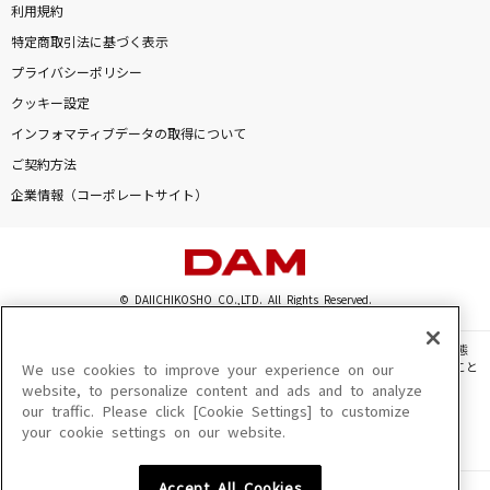
利用規約
特定商取引法に基づく表示
プライバシーポリシー
クッキー設定
インフォマティブデータの取得について
ご契約方法
企業情報（コーポレートサイト）
© DAIICHIKOSHO CO.,LTD. All Rights Reserved.
このサイトに掲載されている一切の文章・画像・写真・動画・音声等を、手段や形態
を問わず、著作権法の定める範囲を超えて無断で複製、転載、ファイル化などすること
We use cookies to improve your experience on our
を禁じます。
website, to personalize content and ads and to analyze
our traffic. Please click [Cookie Settings] to customize
楽曲及びコンテンツは、機種によりご利用いただけない場合があります。
your cookie settings on our website.
楽曲及びコンテンツの配信日、配信内容が変更になる場合があります。
楽曲によりMYリスト保存ができない場合があります。
Accept All Cookies