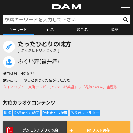
キーワード
曲名
歌手名
歌詞
たったひとりの味方
カラオケ検索
[ タッタヒトリノミカタ ]
ふくい舞(福井舞)
カラオケ店舗検索
選曲番号：
4315-24
やっと見つけた気がしたんだ
カラオケリクエスト
東海テレビ・フジテレビ系昼ドラ「花嫁のれん」主題歌
対応カラオケコンテンツ
全国りれき
リアルタイムで歌われている曲の一覧
デンモクアプリで予約
MYリスト保存