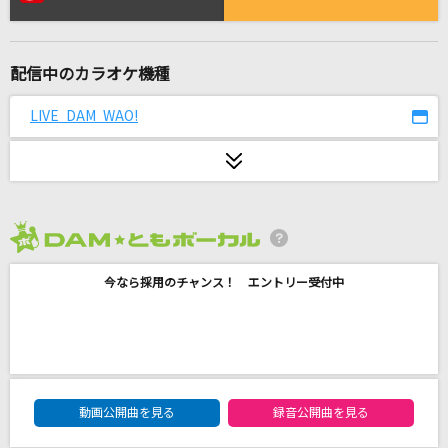
[生音]20歳のめぐり逢い
シグナル
配信中のカラオケ機種
[生音]はじまりの合図
ケツメイシ
LIVE DAM WAO!
Pretender
Official髭男dism
[生音]僕のこと
2026年8月度
Mrs. GREEN APPLE
今なら採用のチャンス！ エントリー受付中
うるうびと
RADWIMPS
弱虫モンブラン
DAM★ともボーカルエントリーランキング
動画公開曲を見る
録音公開曲を見る
DECO*27