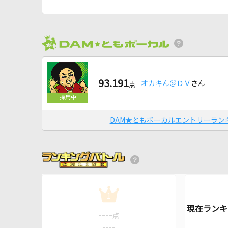
93.191
オカキん＠ＤＶ
さん
点
DAM★ともボーカルエントリーラン
1
----
点
----