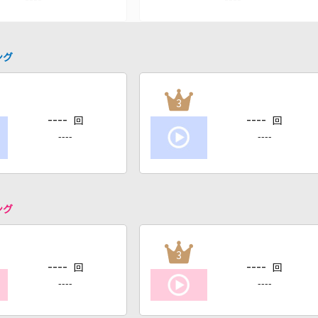
ング
3
----
----
回
回
----
----
ング
3
----
----
回
回
----
----