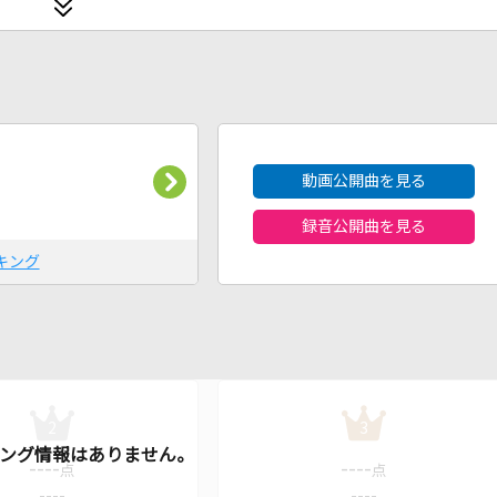
2026年8月度
動画公開曲を見る
録音公開曲を見る
キング
2
3
----
----
点
点
----
----