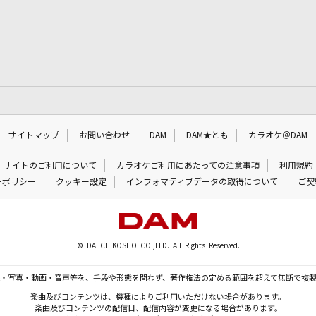
サイトマップ
お問い合わせ
DAM
DAM★とも
カラオケ＠DAM
サイトのご利用について
カラオケご利用にあたっての注意事項
利用規約
ーポリシー
クッキー設定
インフォマティブデータの取得について
ご契
© DAIICHIKOSHO CO.,LTD. All Rights Reserved.
・写真・動画・音声等を、手段や形態を問わず、著作権法の定める範囲を超えて無断で複
楽曲及びコンテンツは、機種によりご利用いただけない場合があります。
楽曲及びコンテンツの配信日、配信内容が変更になる場合があります。