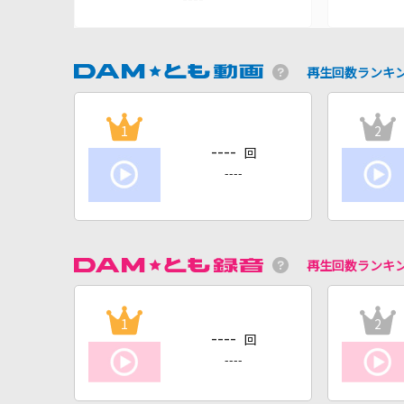
再生回数ランキ
1
2
----
回
----
再生回数ランキ
1
2
----
回
----