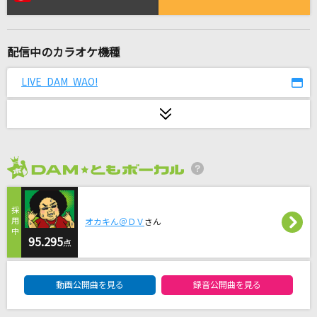
東京テディベア
Neru feat.鏡音リン
配信中のカラオケ機種
初恋サイダー
Buono!
LIVE DAM WAO!
夏祭り
JITTERIN' JINN
Error
2026年8月度
GARNiDELiA
月の詩
オカキん＠ＤＶ
さん
GACKT(Gackt)
95.295
点
DAM★ともボーカルエントリーランキング
[生音]恋
動画公開曲を見る
録音公開曲を見る
back number