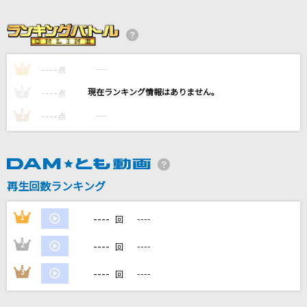
[生音]Squall
福山雅治
[生音]地上の星
----
----
1
点
中島みゆき
----
----
2
点
劇薬中毒
----
----
3
点
＝LOVE
新宝島(ビデオクリップバージョン)
サカナクション
再生回数ランキング
もっと見る
----
1
----
回
----
2
----
回
DAMの新曲・ランキングなど
カラオケ最新情報をチェック！
----
3
----
回