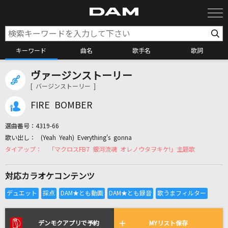
キーワード
曲名
歌手名
歌詞
ヴァージンストーリー
カラオケ検索
[ バージンストーリー ]
FIRE BOMBER
カラオケ店舗検索
選曲番号：
4319-66
(Yeah Yeah) Everything's gonna
カラオケリクエスト
「マクロスFB7 銀河流魂 オレノウタヲキケ!」主題歌
対応カラオケコンテンツ
全国りれき
リアルタイムで歌われている曲の一覧
デンモクアプリで予約
MYリスト保存