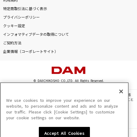
利用規約
特定商取引法に基づく表示
プライバシーポリシー
クッキー設定
インフォマティブデータの取得について
ご契約方法
企業情報（コーポレートサイト）
© DAIICHIKOSHO CO.,LTD. All Rights Reserved.
このサイトに掲載されている一切の文章・画像・写真・動画・音声等を、手段や形態
を問わず、著作権法の定める範囲を超えて無断で複製、転載、ファイル化などすること
We use cookies to improve your experience on our
を禁じます。
website, to personalize content and ads and to analyze
our traffic. Please click [Cookie Settings] to customize
楽曲及びコンテンツは、機種によりご利用いただけない場合があります。
your cookie settings on our website.
楽曲及びコンテンツの配信日、配信内容が変更になる場合があります。
楽曲によりMYリスト保存ができない場合があります。
Accept All Cookies
JASRAC許諾番号