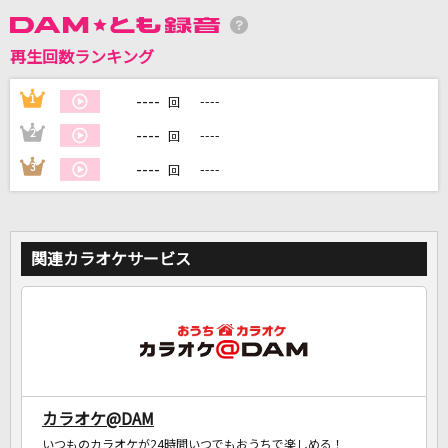
再生回数ランキング
DAMに会員登録・ログインして
カラオケをもっと楽しもう！
----
1
----
回
----
2
----
回
----
3
----
回
自宅でカラオケ歌い放題！
家族や友達と一緒に！練習にも！
関連カラオケサービス
カラオケ@DAM
いつものカラオケが24時間いつでもおうちで楽しめる！