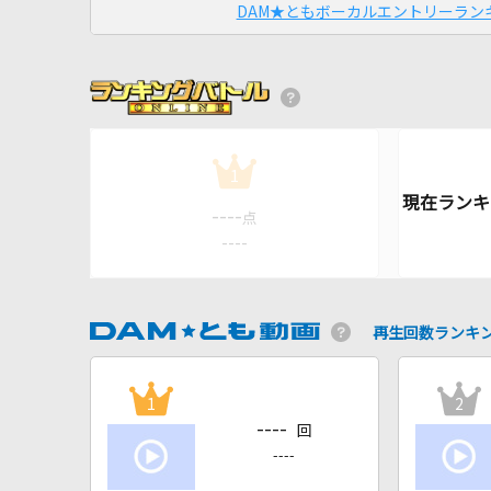
DAM★ともボーカルエントリーラン
1
----
点
----
再生回数ランキ
1
2
----
回
----