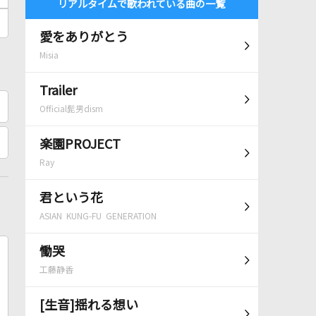
リアルタイムで歌われている曲の一覧
愛をありがとう
Misia
Trailer
Official髭男dism
楽園PROJECT
Ray
君という花
ASIAN KUNG-FU GENERATION
慟哭
工藤静香
[生音]揺れる想い