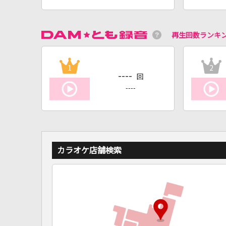
再生回数ランキ
1
2
----
回
----
カラオケ店舗検索