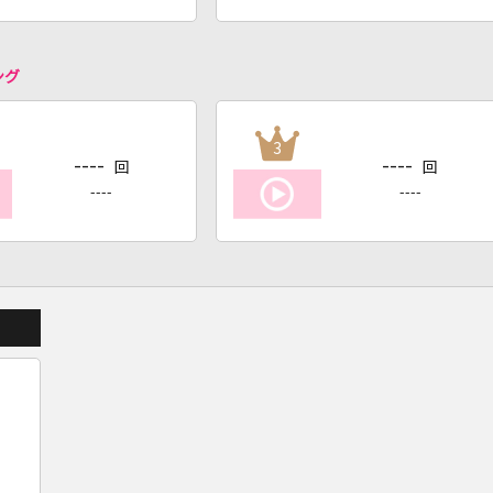
ング
3
----
----
回
回
----
----