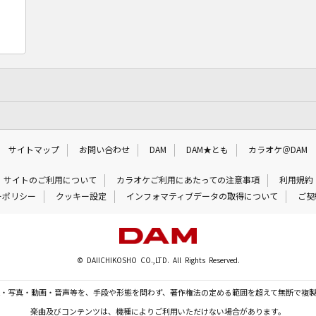
サイトマップ
お問い合わせ
DAM
DAM★とも
カラオケ＠DAM
サイトのご利用について
カラオケご利用にあたっての注意事項
利用規約
ーポリシー
クッキー設定
インフォマティブデータの取得について
ご契
© DAIICHIKOSHO CO.,LTD. All Rights Reserved.
・写真・動画・音声等を、手段や形態を問わず、著作権法の定める範囲を超えて無断で複
楽曲及びコンテンツは、機種によりご利用いただけない場合があります。