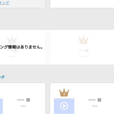
キング
2
3
----
----
点
点
----
----
ング
3
----
----
回
回
----
----