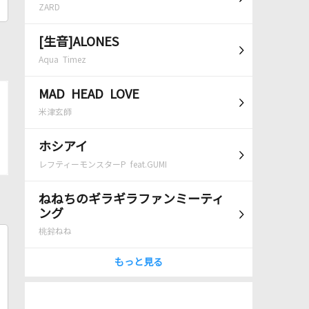
ZARD
[生音]ALONES
Aqua Timez
MAD HEAD LOVE
米津玄師
ホシアイ
レフティーモンスターP feat.GUMI
ねねちのギラギラファンミーティ
ング
桃鈴ねね
もっと見る