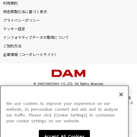
利用規約
特定商取引法に基づく表示
プライバシーポリシー
クッキー設定
インフォマティブデータの取得について
ご契約方法
企業情報（コーポレートサイト）
© DAIICHIKOSHO CO.,LTD. All Rights Reserved.
このサイトに掲載されている一切の文章・画像・写真・動画・音声等を、手段や形態
を問わず、著作権法の定める範囲を超えて無断で複製、転載、ファイル化などすること
We use cookies to improve your experience on our
を禁じます。
website, to personalize content and ads and to analyze
our traffic. Please click [Cookie Settings] to customize
楽曲及びコンテンツは、機種によりご利用いただけない場合があります。
your cookie settings on our website.
楽曲及びコンテンツの配信日、配信内容が変更になる場合があります。
楽曲によりMYリスト保存ができない場合があります。
Accept All Cookies