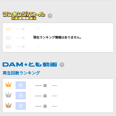
[良音]月光花
Janne Da Arc
会心の一撃
----
----
1
点
RADWIMPS
----
----
2
点
Lunatic Gate
----
----
3
点
Janne Da Arc
哀しい予感
岡田有希子
再生回数ランキング
もっと見る
----
1
----
回
----
2
----
回
DAMの新曲・ランキングなど
カラオケ最新情報をチェック！
----
3
----
回