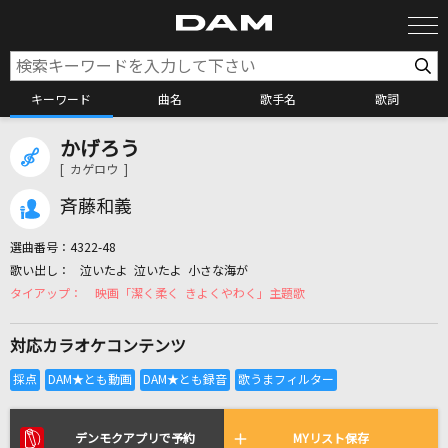
キーワード
曲名
歌手名
歌詞
かげろう
カラオケ検索
[ カゲロウ ]
斉藤和義
カラオケ店舗検索
選曲番号：
4322-48
泣いたよ 泣いたよ 小さな海が
カラオケリクエスト
映画「潔く柔く きよくやわく」主題歌
対応カラオケコンテンツ
全国りれき
リアルタイムで歌われている曲の一覧
デンモクアプリで予約
MYリスト保存