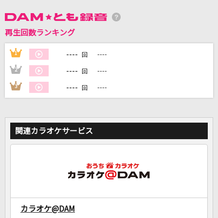
DAMに会員登録・ログインして
再生回数ランキング
カラオケをもっと楽しもう！
----
1
----
回
----
2
----
回
----
3
----
回
自宅でカラオケ歌い放題！
家族や友達と一緒に！練習にも！
関連カラオケサービス
カラオケ@DAM