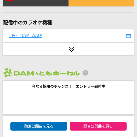
Stellar Stellar
星街すいせい
配信中のカラオケ機種
[生音]HOT LIMIT
T.M.Revolution
LIVE DAM WAO!
[生音]青と夏
Mrs. GREEN APPLE
Drown [ドラウン]
2026年8月度
Bring Me The Horizon
今なら採用のチャンス！ エントリー受付中
ダンスロボットダンス
ナユタン星人
夏祭り
DAM★ともボーカルエントリーランキング
動画公開曲を見る
録音公開曲を見る
Whiteberry