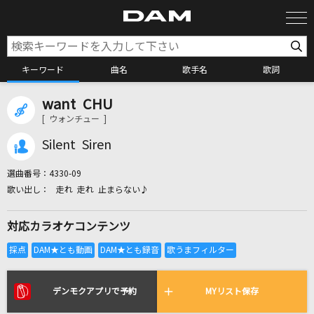
キーワード
曲名
歌手名
歌詞
want CHU
カラオケ検索
[ ウォンチュー ]
Silent Siren
カラオケ店舗検索
選曲番号：
4330-09
走れ 走れ 止まらない♪
カラオケリクエスト
対応カラオケコンテンツ
全国りれき
リアルタイムで歌われている曲の一覧
デンモクアプリで予約
MYリスト保存