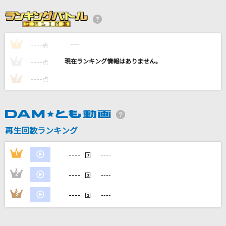
怪獣
サカナクション
----
----
1
[生音]はまぐりボンバー
点
矢島美容室
----
----
2
点
----
----
3
点
Name of Love
cinema staff
[生音]真夏の果実
再生回数ランキング
サザンオールスターズ
----
1
----
回
もっと見る
----
2
----
回
DAMの新曲・ランキングなど
----
3
----
回
カラオケ最新情報をチェック！