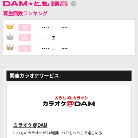
再生回数ランキング
DAMに会員登録・ログインして
カラオケをもっと楽しもう！
----
1
----
回
----
2
----
回
----
3
----
回
自宅でカラオケ歌い放題！
家族や友達と一緒に！練習にも！
関連カラオケサービス
カラオケ@DAM
いつものカラオケが24時間いつでもおうちで楽しめる！