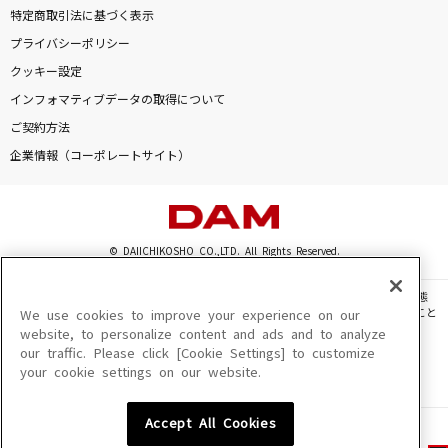
特定商取引法に基づく表示
プライバシーポリシー
クッキー設定
インフォマティブデータの取得について
ご契約方法
企業情報（コーポレートサイト）
© DAIICHIKOSHO CO.,LTD. All Rights Reserved.
このサイトに掲載されている一切の文章・画像・写真・動画・音声等を、手段や形態
を問わず、著作権法の定める範囲を超えて無断で複製、転載、ファイル化などすること
We use cookies to improve your experience on our
を禁じます。
website, to personalize content and ads and to analyze
our traffic. Please click [Cookie Settings] to customize
楽曲及びコンテンツは、機種によりご利用いただけない場合があります。
your cookie settings on our website.
楽曲及びコンテンツの配信日、配信内容が変更になる場合があります。
楽曲によりMYリスト保存ができない場合があります。
Accept All Cookies
JASRAC許諾番号
6602250213Y31015 6602250112Y38026 6602250240Y31015