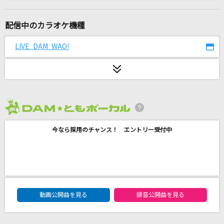
[生音]DAYBREAK'S BELL
L'Arc-en-Ciel
配信中のカラオケ機種
[生音]youthful days
LIVE DAM WAO!
Mr.Children
[生音]冬がはじまるよ
槇原敬之(Makihara)
2026年8月度
[生音]みずいろの雨
今なら採用のチャンス！ エントリー受付中
八神純子
[生音]君のひとみは10000ボルト
堀内孝雄
DAM★ともボーカルエントリーランキング
夏の日の1993
動画公開曲を見る
録音公開曲を見る
class