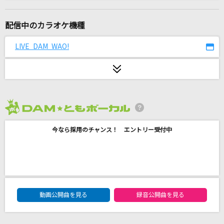
ラブ&デストロイ
MI8k feat.GUMI
配信中のカラオケ機種
咲かせや咲かせ
LIVE DAM WAO!
EGOIST
over
V6
2026年8月度
カスケード
今なら採用のチャンス！ エントリー受付中
UNLIMITS
[生音]蒼いフォトグラフ
松田聖子
DAM★ともボーカルエントリーランキング
[プロオケ]また君に恋してる
動画公開曲を見る
録音公開曲を見る
坂本冬美