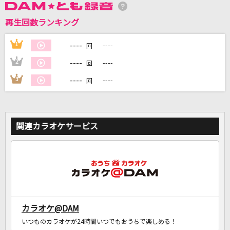
再生回数ランキング
DAMに会員登録・ログインして
カラオケをもっと楽しもう！
----
1
----
回
----
2
----
回
----
3
----
回
自宅でカラオケ歌い放題！
家族や友達と一緒に！練習にも！
関連カラオケサービス
カラオケ@DAM
いつものカラオケが24時間いつでもおうちで楽しめる！