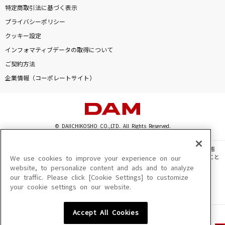
特定商取引法に基づく表示
プライバシーポリシー
クッキー設定
インフォマティブデータの取得について
ご契約方法
企業情報（コーポレートサイト）
© DAIICHIKOSHO CO.,LTD. All Rights Reserved.
このサイトに掲載されている一切の文章・画像・写真・動画・音声等を、手段や形態
を問わず、著作権法の定める範囲を超えて無断で複製、転載、ファイル化などすること
We use cookies to improve your experience on our
を禁じます。
website, to personalize content and ads and to analyze
our traffic. Please click [Cookie Settings] to customize
楽曲及びコンテンツは、機種によりご利用いただけない場合があります。
your cookie settings on our website.
楽曲及びコンテンツの配信日、配信内容が変更になる場合があります。
楽曲によりMYリスト保存ができない場合があります。
Accept All Cookies
JASRAC許諾番号
6602250213Y31015 6602250112Y38026 6602250240Y31015