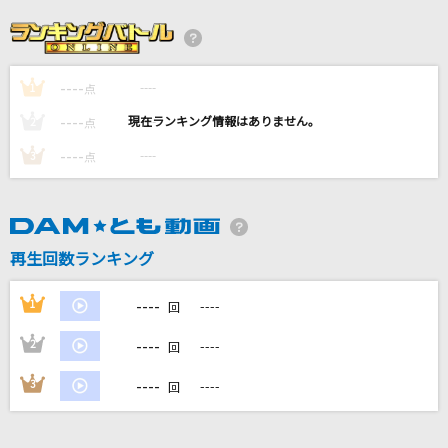
Blue Jeans(ビデオクリップバージョン)
HANA
----
----
1
Would You Like One?
点
Travis Japan
----
----
2
点
----
----
3
点
トンデモワンダーズ
sasakure.UK
[生音]チェックのワンピース
再生回数ランキング
back number
----
1
----
回
もっと見る
----
2
----
回
DAMの新曲・ランキングなど
----
3
----
回
カラオケ最新情報をチェック！