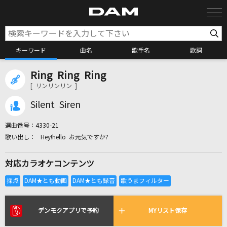
キーワード
曲名
歌手名
歌詞
Ring Ring Ring
カラオケ検索
[ リンリンリン ]
Silent Siren
カラオケ店舗検索
選曲番号：
4330-21
Hey!hello お元気ですか?
カラオケリクエスト
対応カラオケコンテンツ
全国りれき
リアルタイムで歌われている曲の一覧
デンモクアプリで予約
MYリスト保存