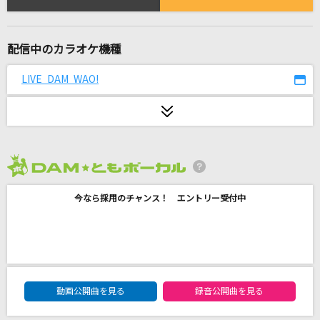
realitYhurts.
CVLTE
配信中のカラオケ機種
愛をこめて花束を
Superfly
LIVE DAM WAO!
夏色
ゆず
[生音]明日晴れるかな
2026年8月度
桑田佳祐
今なら採用のチャンス！ エントリー受付中
Asgard
妖精帝國
Only Human(ビデオクリップバージョン)
DAM★ともボーカルエントリーランキング
動画公開曲を見る
録音公開曲を見る
K