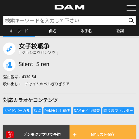
キーワード
曲名
歌手名
歌詞
女子校戦争
カラオケ検索
[ ジョシコウセンソウ ]
Silent Siren
カラオケ店舗検索
選曲番号：
4330-54
チャイムのベルぎりぎりで
カラオケリクエスト
対応カラオケコンテンツ
全国りれき
リアルタイムで歌われている曲の一覧
デンモクアプリで予約
MYリスト保存