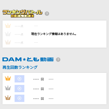
ベテルギウス
優里
ガラスを割れ!
----
----
1
点
欅坂46
----
----
2
点
ライラック
----
----
3
点
Mrs. GREEN APPLE
[オリカラ]世界が終るまでは… 1994/6/22渋谷
公会堂
再生回数ランキング
WANDS
----
1
----
回
もっと見る
----
2
----
回
DAMの新曲・ランキングなど
----
3
----
回
カラオケ最新情報をチェック！