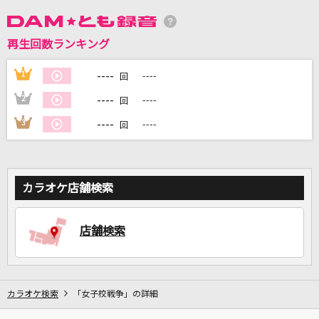
再生回数ランキング
DAMに会員登録・ログインして
カラオケをもっと楽しもう！
----
1
----
回
----
2
----
回
----
3
----
回
自宅でカラオケ歌い放題！
家族や友達と一緒に！練習にも！
カラオケ店舗検索
店舗検索
カラオケ検索
「女子校戦争」の詳細