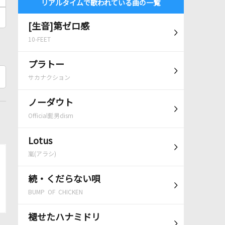
リアルタイムで歌われている曲の一覧
[生音]第ゼロ感
10-FEET
プラトー
サカナクション
ノーダウト
Official髭男dism
Lotus
嵐(アラシ)
続・くだらない唄
BUMP OF CHICKEN
褪せたハナミドリ