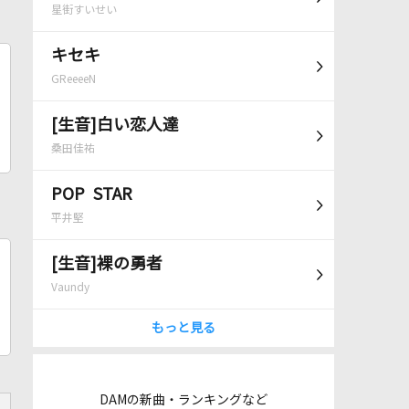
星街すいせい
キセキ
GReeeeN
[生音]白い恋人達
桑田佳祐
POP STAR
平井堅
[生音]裸の勇者
Vaundy
もっと見る
DAMの新曲・ランキングなど