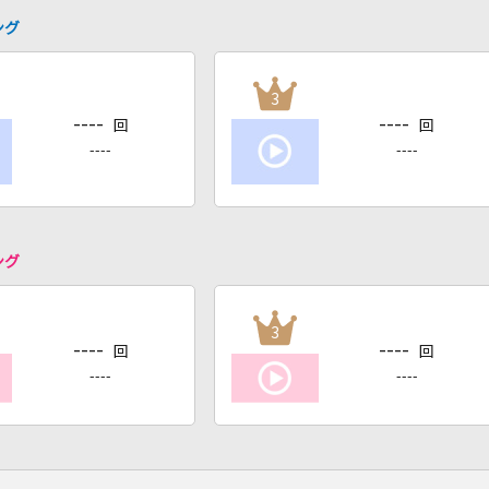
ング
3
----
----
回
回
----
----
ング
3
----
----
回
回
----
----