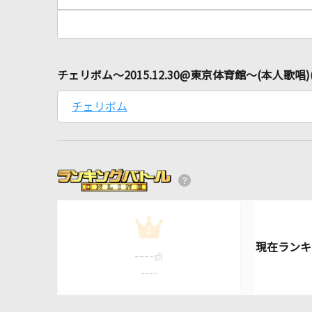
チェリボム～2015.12.30@東京体育館～(本人歌
チェリボム
1
----
点
----