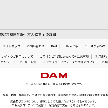
2.30@東京体育館～(本人歌唱)」の詳細
サイトマップ
お問い合わせ
DAM
DAM★とも
カラオケ＠DAM
サイトのご利用について
カラオケご利用にあたっての注意事項
利用規約
ーポリシー
クッキー設定
インフォマティブデータの取得について
ご契
© DAIICHIKOSHO CO.,LTD. All Rights Reserved.
・写真・動画・音声等を、手段や形態を問わず、著作権法の定める範囲を超えて無断で複
楽曲及びコンテンツは、機種によりご利用いただけない場合があります。
楽曲及びコンテンツの配信日、配信内容が変更になる場合があります。