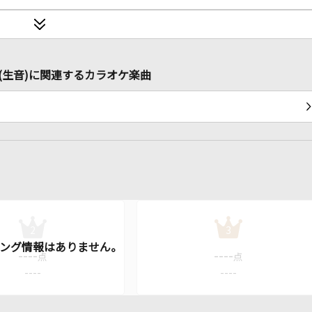
唱)(生音)に関連するカラオケ楽曲
2
3
----
----
点
点
----
----