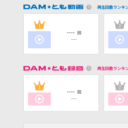
再生回数ランキ
1
2
----
回
----
再生回数ランキ
1
2
----
回
----