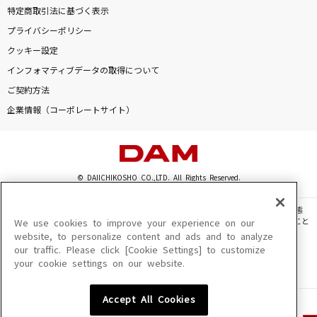
特定商取引法に基づく表示
プライバシーポリシー
クッキー設定
インフォマティブデータの取得について
ご契約方法
企業情報（コーポレートサイト）
© DAIICHIKOSHO CO.,LTD. All Rights Reserved.
このサイトに掲載されている一切の文章・画像・写真・動画・音声等を、手段や形態
を問わず、著作権法の定める範囲を超えて無断で複製、転載、ファイル化などすること
We use cookies to improve your experience on our
を禁じます。
website, to personalize content and ads and to analyze
our traffic. Please click [Cookie Settings] to customize
楽曲及びコンテンツは、機種によりご利用いただけない場合があります。
your cookie settings on our website.
楽曲及びコンテンツの配信日、配信内容が変更になる場合があります。
楽曲によりMYリスト保存ができない場合があります。
Accept All Cookies
JASRAC許諾番号
6602250213Y31015 6602250112Y38026 6602250240Y31015