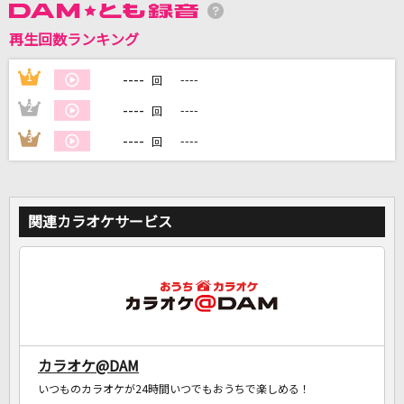
再生回数ランキング
DAMに会員登録・ログインして
カラオケをもっと楽しもう！
----
1
----
回
----
2
----
回
----
3
----
回
自宅でカラオケ歌い放題！
家族や友達と一緒に！練習にも！
関連カラオケサービス
カラオケ@DAM
いつものカラオケが24時間いつでもおうちで楽しめる！