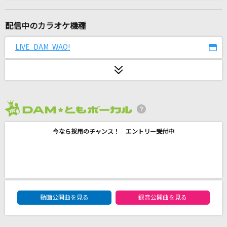
[生音]あふれる涙が伝うとき
津吹みゆ
配信中のカラオケ機種
[生音]115万キロのフィルム
LIVE DAM WAO!
Official髭男dism
JAM
THE YELLOW MONKEY
2026年8月度
[生音]抱いて…
今なら採用のチャンス！ エントリー受付中
松田聖子
The Biggest Dreamer
和田光司
DAM★ともボーカルエントリーランキング
[生音]時代
動画公開曲を見る
録音公開曲を見る
中島みゆき