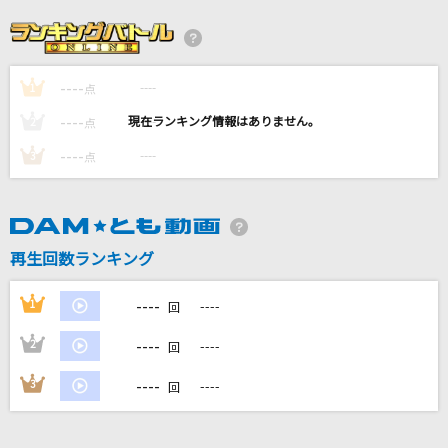
ふわふわ♪
牧野由依
----
----
1
蕾
点
コブクロ
----
----
2
点
----
----
3
点
今夜月の見える丘に
B'z
水金地火木土天アーメン
再生回数ランキング
しろねこ堂
----
1
----
回
もっと見る
----
2
----
回
DAMの新曲・ランキングなど
----
3
----
回
カラオケ最新情報をチェック！