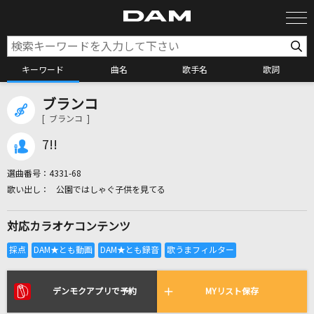
キーワード
曲名
歌手名
歌詞
ブランコ
カラオケ検索
[ ブランコ ]
7!!
カラオケ店舗検索
選曲番号：
4331-68
公園ではしゃぐ子供を見てる
カラオケリクエスト
対応カラオケコンテンツ
全国りれき
リアルタイムで歌われている曲の一覧
デンモクアプリで予約
MYリスト保存