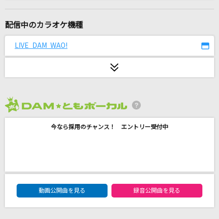
ヒトリゴト
ClariS
配信中のカラオケ機種
NAO
LIVE DAM WAO!
HY
[生音]歌舞伎町の女王
椎名林檎
2026年8月度
少女レイ
今なら採用のチャンス！ エントリー受付中
みきとP
only my railgun
fripSide
DAM★ともボーカルエントリーランキング
[生音]Sign
動画公開曲を見る
録音公開曲を見る
Mr.Children