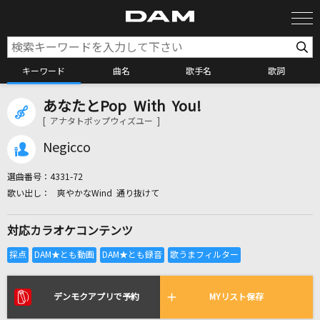
キーワード
曲名
歌手名
歌詞
あなたとPop With You!
カラオケ検索
[ アナタトポップウィズユー ]
Negicco
カラオケ店舗検索
選曲番号：
4331-72
爽やかなWind 通り抜けて
カラオケリクエスト
対応カラオケコンテンツ
全国りれき
リアルタイムで歌われている曲の一覧
デンモクアプリで予約
MYリスト保存