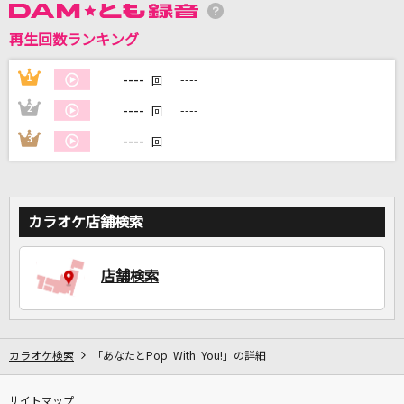
再生回数ランキング
DAMに会員登録・ログインして
カラオケをもっと楽しもう！
----
1
----
回
----
2
----
回
----
3
----
回
自宅でカラオケ歌い放題！
家族や友達と一緒に！練習にも！
カラオケ店舗検索
店舗検索
カラオケ検索
「あなたとPop With You!」の詳細
サイトマップ