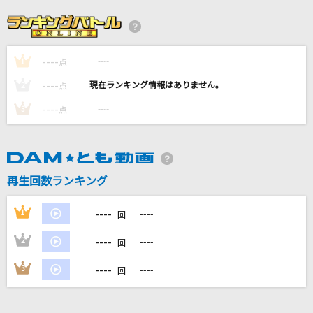
とても素敵な六月でした
Eight feat.初音ミク
----
----
1
[良音]硝子の少年
点
KinKi Kids
----
----
2
点
----
----
3
点
残酷な天使のテーゼ
高橋洋子
二人は恋人
再生回数ランキング
森高千里
----
1
----
回
もっと見る
----
2
----
回
DAMの新曲・ランキングなど
----
3
----
回
カラオケ最新情報をチェック！