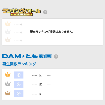
Zzz
佐咲紗花
Never Grow Up
----
----
1
点
ちゃんみな
----
----
2
点
[生音]恋
----
----
3
点
back number
[生音]115万キロのフィルム
Official髭男dism
再生回数ランキング
もっと見る
----
1
----
回
----
2
----
回
DAMの新曲・ランキングなど
カラオケ最新情報をチェック！
----
3
----
回