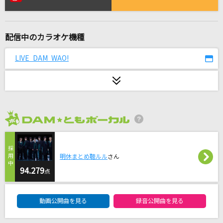
クスシキ
Mrs. GREEN APPLE
配信中のカラオケ機種
breakfast
Mrs. GREEN APPLE
LIVE DAM WAO!
Falco-ファルコ-
島谷ひとみ
お子さまプレート
2026年8月度
go!go!vanillas
SHAKIN' LOVE '97～LIVE REVOLUTION～
明休まとめ聴ルル
さん
T.M.Revolution
94.279
点
DAM★ともボーカルエントリーランキング
パプリカ
動画公開曲を見る
録音公開曲を見る
米津玄師