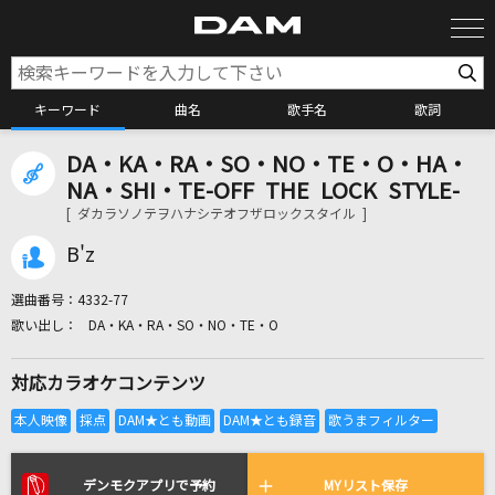
キーワード
曲名
歌手名
歌詞
DA・KA・RA・SO・NO・TE・O・HA・
カラオケ検索
NA・SHI・TE-OFF THE LOCK STYLE-
[ ダカラソノテヲハナシテオフザロックスタイル ]
カラオケ店舗検索
B'z
選曲番号：
4332-77
カラオケリクエスト
DA・KA・RA・SO・NO・TE・O
対応カラオケコンテンツ
全国りれき
リアルタイムで歌われている曲の一覧
デンモクアプリで予約
MYリスト保存