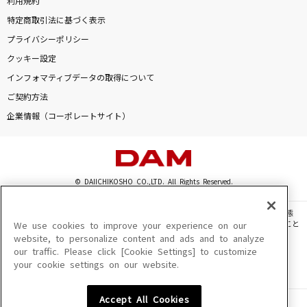
利用規約
特定商取引法に基づく表示
プライバシーポリシー
クッキー設定
インフォマティブデータの取得について
ご契約方法
企業情報（コーポレートサイト）
© DAIICHIKOSHO CO.,LTD. All Rights Reserved.
このサイトに掲載されている一切の文章・画像・写真・動画・音声等を、手段や形態
を問わず、著作権法の定める範囲を超えて無断で複製、転載、ファイル化などすること
We use cookies to improve your experience on our
を禁じます。
website, to personalize content and ads and to analyze
our traffic. Please click [Cookie Settings] to customize
楽曲及びコンテンツは、機種によりご利用いただけない場合があります。
your cookie settings on our website.
楽曲及びコンテンツの配信日、配信内容が変更になる場合があります。
楽曲によりMYリスト保存ができない場合があります。
Accept All Cookies
JASRAC許諾番号