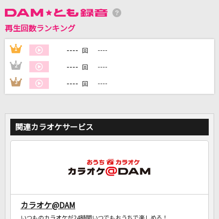
再生回数ランキング
DAMに会員登録・ログインして
カラオケをもっと楽しもう！
----
1
----
回
----
2
----
回
----
3
----
回
自宅でカラオケ歌い放題！
家族や友達と一緒に！練習にも！
関連カラオケサービス
カラオケ@DAM
いつものカラオケが24時間いつでもおうちで楽しめる！