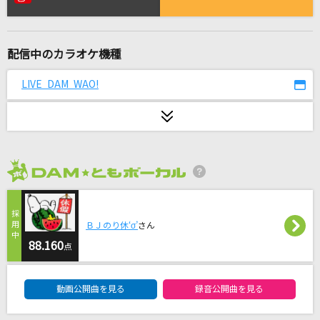
DOUBLE PUNCH LOVE
八舞耶倶矢(CV:内田真礼)&八舞夕弦(CV:ブリドカットセーラ恵美)
配信中のカラオケ機種
美しい鰭(名探偵コナンアニメバージョン)
スピッツ
LIVE DAM WAO!
[生音]To Love You More [トゥ・ラヴ・ユー・
モア]
Celine Dion With Special Guests Kryzler & Kompany
2026年8月度
Midnight Memories [ミッドナイト・メモリー
ズ]
One Direction
ＢＪのり休‘σ’
さん
88.160
点
友よ～この先もずっと…
ケツメイシ
DAM★ともボーカルエントリーランキング
動画公開曲を見る
録音公開曲を見る
ハレンチ