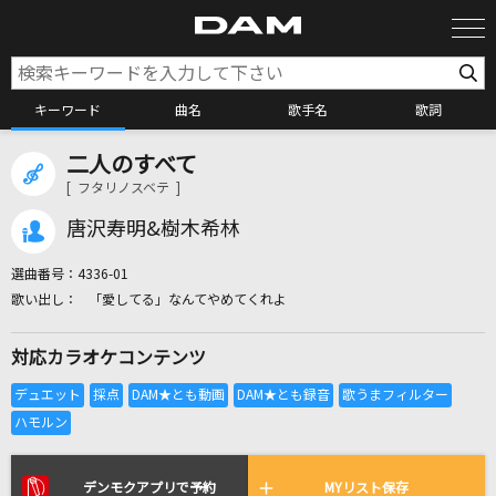
キーワード
曲名
歌手名
歌詞
二人のすべて
カラオケ検索
[ フタリノスベテ ]
唐沢寿明&樹木希林
カラオケ店舗検索
選曲番号：
4336-01
「愛してる」なんてやめてくれよ
カラオケリクエスト
対応カラオケコンテンツ
全国りれき
リアルタイムで歌われている曲の一覧
デンモクアプリで予約
MYリスト保存