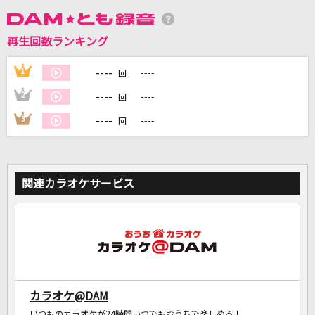
再生回数ランキング
DAMに会員登録・ログインして
----
1
----
回
カラオケをもっと楽しもう！
----
2
----
回
----
3
----
回
自宅でカラオケ歌い放題！
家族や友達と一緒に！練習にも！
関連カラオケサービス
カラオケ@DAM
いつものカラオケが24時間いつでもおうちで楽しめる！