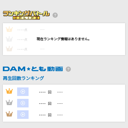
ちゃんみな
群青サバイバル
小松未可子
----
----
1
点
Paradise
----
----
2
点
NiziU
----
----
3
点
Realize
玉置成実
再生回数ランキング
花束のかわりにメロディーを
清水翔太
----
1
----
回
もっと見る
----
2
----
回
----
3
----
回
DAMの新曲・ランキングなど
カラオケ最新情報をチェック！