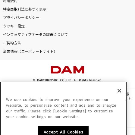
利用規約
特定商取引法に基づく表示
プライバシーポリシー
クッキー設定
インフォマティブデータの取得について
ご契約方法
企業情報（コーポレートサイト）
© DAIICHIKOSHO CO.,LTD. All Rights Reserved.
このサイトに掲載されている一切の文章・画像・写真・動画・音声等を、手段や形態
を問わず、著作権法の定める範囲を超えて無断で複製、転載、ファイル化などすること
We use cookies to improve your experience on our
を禁じます。
website, to personalize content and ads and to analyze
our traffic. Please click [Cookie Settings] to customize
楽曲及びコンテンツは、機種によりご利用いただけない場合があります。
your cookie settings on our website.
楽曲及びコンテンツの配信日、配信内容が変更になる場合があります。
楽曲によりMYリスト保存ができない場合があります。
Accept All Cookies
JASRAC許諾番号