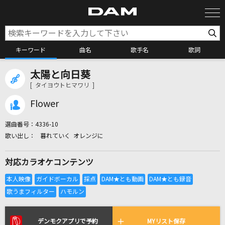
キーワード
曲名
歌手名
歌詞
太陽と向日葵
カラオケ検索
[ タイヨウトヒマワリ ]
Flower
カラオケ店舗検索
選曲番号：
4336-10
暮れていく オレンジに
カラオケリクエスト
対応カラオケコンテンツ
全国りれき
リアルタイムで歌われている曲の一覧
デンモクアプリで予約
MYリスト保存