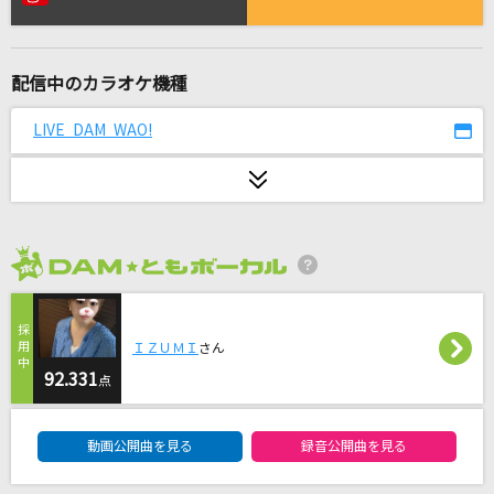
シャルル
バルーン
配信中のカラオケ機種
ハルカ
YOASOBI
LIVE DAM WAO!
金曜日のおはよう
Gero
夜明けの街でサヨナラを
2026年8月度
indigo la End
[生音]前前前世 (movie ver.)
ＩＺＵＭＩ
さん
RADWIMPS
92.331
点
DAM★ともボーカルエントリーランキング
Forever for you
動画公開曲を見る
録音公開曲を見る
倉木麻衣