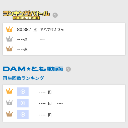
CRASH OUT!!!
OddRe:
零 -ZERO-
80.887
ヤバすけ♪さん
1
点
福山雅治
----
----
2
点
海踏みのスピカ
----
----
3
点
水瀬いのり
Never Let It Go
ASCA
再生回数ランキング
もっと見る
----
1
----
回
----
2
----
回
DAMの新曲・ランキングなど
カラオケ最新情報をチェック！
----
3
----
回