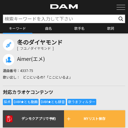
キーワード
曲名
歌手名
歌詞
冬のダイヤモンド
カラオケ検索
[ フユノダイヤモンド ]
Aimer(エメ)
カラオケ店舗検索
選曲番号：
4337-75
どこにいるの?「ここにいるよ」
カラオケリクエスト
対応カラオケコンテンツ
全国りれき
リアルタイムで歌われている曲の一覧
デンモクアプリで予約
MYリスト保存