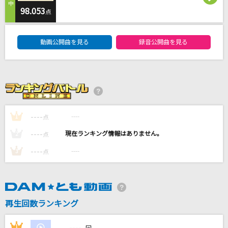
SOUVENIR(「SPY×FAMILY」アニメバージョン)
98.053
点
BUMP OF CHICKEN
DAM★ともボーカルエントリーランキング
動画公開曲を見る
録音公開曲を見る
青い果実
山口百恵
[生音]憂、燦々
クリープハイプ
----
----
1
点
[生音]あなたがいることで
----
----
2
点
Uru
----
----
3
点
もっと見る
DAMの新曲・ランキングなど
カラオケ最新情報をチェック！
再生回数ランキング
----
1
----