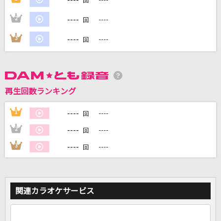
回
----
2
----
回
DAMに会員登録・ログインして
カラオケをもっと楽しもう！
----
3
----
回
再生回数ランキング
自宅でカラオケ歌い放題！
家族や友達と一緒に！練習にも！
----
1
----
回
----
2
----
回
----
3
----
回
関連カラオケサービス