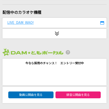
[生音]ライオン
May'n/中島愛
配信中のカラオケ機種
心にもないこと
LIVE DAM WAO!
乃木坂46
幻惑のスクリィン
谷崎潤一郎(CV.豊永利行)
2026年8月度
大阪ロマネスク
今なら採用のチャンス！ エントリー受付中
SUPER EIGHT
ギラギラ
Ado
DAM★ともボーカルエントリーランキング
LADY(ビデオクリップバージョン)
動画公開曲を見る
録音公開曲を見る
米津玄師