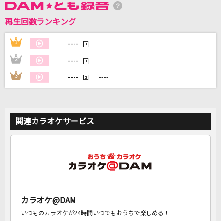
再生回数ランキング
DAMに会員登録・ログインして
カラオケをもっと楽しもう！
----
1
----
回
----
2
----
回
----
3
----
回
自宅でカラオケ歌い放題！
家族や友達と一緒に！練習にも！
関連カラオケサービス
カラオケ@DAM
いつものカラオケが24時間いつでもおうちで楽しめる！