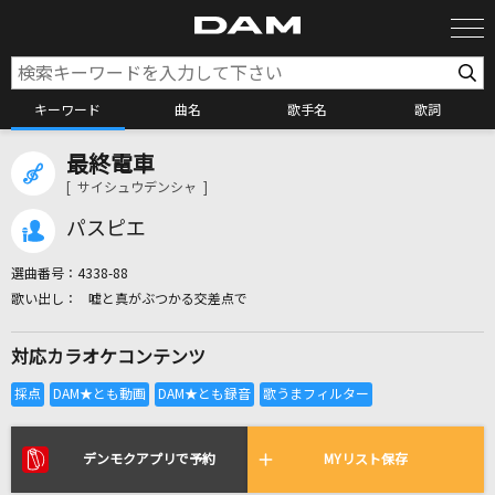
キーワード
曲名
歌手名
歌詞
最終電車
カラオケ検索
[ サイシュウデンシャ ]
パスピエ
カラオケ店舗検索
選曲番号：
4338-88
嘘と真がぶつかる交差点で
カラオケリクエスト
対応カラオケコンテンツ
全国りれき
リアルタイムで歌われている曲の一覧
デンモクアプリで予約
MYリスト保存