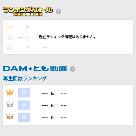
悲しみにさよなら
安全地帯
----
----
1
ファタール
点
GEMN
----
----
2
点
----
----
3
点
サンタクロース
ELLEGARDEN
[生音]横須賀ストーリー
再生回数ランキング
山口百恵
----
1
----
回
もっと見る
----
2
----
回
DAMの新曲・ランキングなど
----
3
----
回
カラオケ最新情報をチェック！