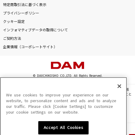
特定商取引法に基づく表示
プライバシーポリシー
クッキー設定
インフォマティブデータの取得について
ご契約方法
企業情報（コーポレートサイト）
© DAIICHIKOSHO CO.,LTD. All Rights Reserved.
このサイトに掲載されている一切の文章・画像・写真・動画・音声等を、手段や形態
を問わず、著作権法の定める範囲を超えて無断で複製、転載、ファイル化などすること
We use cookies to improve your experience on our
を禁じます。
website, to personalize content and ads and to analyze
our traffic. Please click [Cookie Settings] to customize
楽曲及びコンテンツは、機種によりご利用いただけない場合があります。
your cookie settings on our website.
楽曲及びコンテンツの配信日、配信内容が変更になる場合があります。
楽曲によりMYリスト保存ができない場合があります。
Accept All Cookies
JASRAC許諾番号
6602250213Y31015 6602250112Y38026 6602250240Y31015