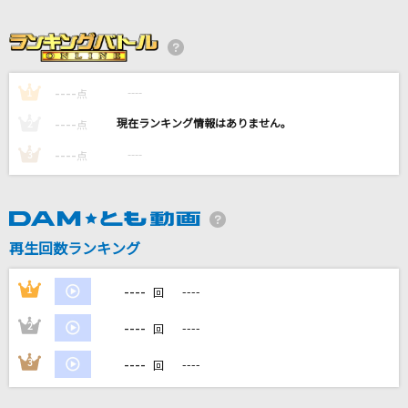
[生音]Ya Ya あの時代を忘れない
サザンオールスターズ
今年最高の日を
----
----
1
点
TENSONG
----
----
2
点
ホウキ雲
----
----
3
点
RYTHEM
コンプレックス・イマージュ
彩音
再生回数ランキング
もっと見る
----
1
----
回
----
2
----
回
DAMの新曲・ランキングなど
カラオケ最新情報をチェック！
----
3
----
回