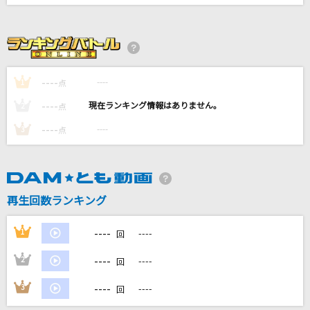
[生音]夢芝居
梅沢富美男
SUMMER TIME GONE
----
倉木麻衣
----
1
点
----
----
2
点
夜もすがら君を想う
----
----
3
点
藤川千愛
ホワイトノイズ
Official髭男dism
再生回数ランキング
もっと見る
----
1
----
回
DAMの新曲・ランキングなど
----
2
----
回
カラオケ最新情報をチェック！
----
3
----
回