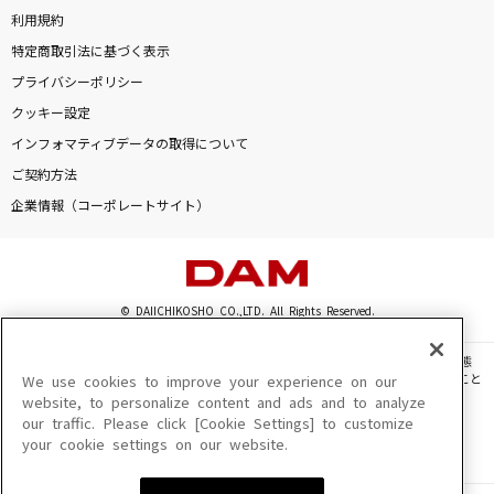
利用規約
特定商取引法に基づく表示
プライバシーポリシー
クッキー設定
インフォマティブデータの取得について
ご契約方法
企業情報（コーポレートサイト）
© DAIICHIKOSHO CO.,LTD. All Rights Reserved.
このサイトに掲載されている一切の文章・画像・写真・動画・音声等を、手段や形態
を問わず、著作権法の定める範囲を超えて無断で複製、転載、ファイル化などすること
We use cookies to improve your experience on our
を禁じます。
website, to personalize content and ads and to analyze
our traffic. Please click [Cookie Settings] to customize
楽曲及びコンテンツは、機種によりご利用いただけない場合があります。
your cookie settings on our website.
楽曲及びコンテンツの配信日、配信内容が変更になる場合があります。
楽曲によりMYリスト保存ができない場合があります。