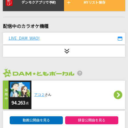
[生音]夏の扉
デンモクアプリで予約
MYリスト保存
松田聖子
薔薇の鎖
配信中のカラオケ機種
西城秀樹
LIVE DAM WAO!
Time goes by
Every Little Thing
烏
米津玄師
2026年8月度
[生音]ハッピーエンド
アコ２
さん
back number
94.263
点
[生音]青い栞
DAM★ともボーカルエントリーランキング
Galileo Galilei
動画公開曲を見る
録音公開曲を見る