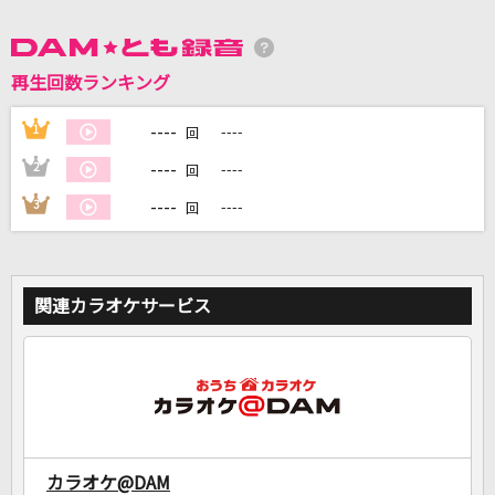
DAMに会員登録・ログインして
再生回数ランキング
カラオケをもっと楽しもう！
----
1
----
回
----
2
----
回
自宅でカラオケ歌い放題！
----
3
----
回
家族や友達と一緒に！練習にも！
関連カラオケサービス
カラオケ@DAM